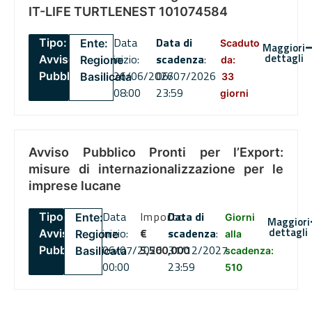
IT-LIFE TURTLENEST 101074584
Data
Data di
Tipo:
Ente:
Scaduto
Maggiori
dettagli
inizio:
scadenza
:
Avviso
Regione
da:
26/06/2026
06/07/2026
Pubblico
Basilicata
33
08:00
23:59
giorni
Avviso Pubblico Pronti per l’Export:
misure di internazionalizzazione per le
imprese lucane
Data
Importo
Data di
Tipo:
Ente:
Giorni
Maggiori
dettagli
inizio:
€
scadenza
:
Avviso
Regione
alla
06/07/2026
5,500,000
31/12/2027
Pubblico
Basilicata
scadenza:
00:00
23:59
510