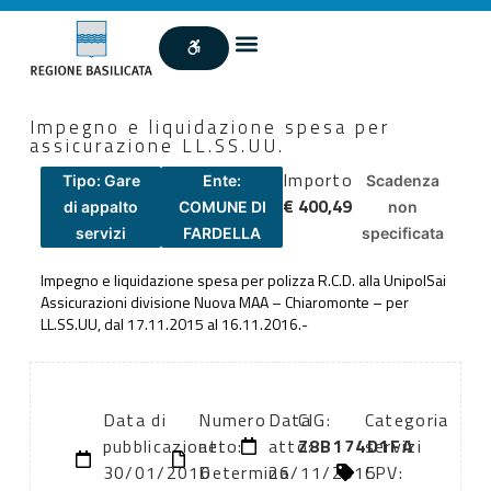
Impegno e liquidazione spesa per
assicurazione LL.SS.UU.
Importo
Tipo: Gare
Ente:
Scadenza
€ 400,49
di appalto
COMUNE DI
non
servizi
FARDELLA
specificata
Impegno e liquidazione spesa per polizza R.C.D. alla UnipolSai
Assicurazioni divisione Nuova MAA – Chiaromonte – per
LL.SS.UU, dal 17.11.2015 al 16.11.2016.-
Data di
Numero
Data
CIG:
Categoria
pubblicazione:
atto:
atto:
Z8B174D1FA
servizi
30/01/2016
Determina
26/11/2015
CPV: