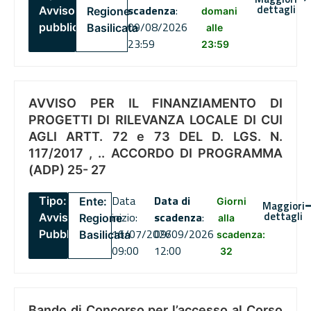
dettagli
scadenza
:
Avviso
Regione
domani
09/08/2026
pubblico
Basilicata
alle
23:59
23:59
AVVISO PER IL FINANZIAMENTO DI
PROGETTI DI RILEVANZA LOCALE DI CUI
AGLI ARTT. 72 e 73 DEL D. LGS. N.
117/2017 , .. ACCORDO DI PROGRAMMA
(ADP) 25- 27
Data
Data di
Tipo:
Ente:
Giorni
Maggiori
dettagli
inizio:
scadenza
:
Avviso
Regione
alla
16/07/2026
09/09/2026
Pubblico
Basilicata
scadenza:
09:00
12:00
32
Bando di Concorso per l’accesso al Corso