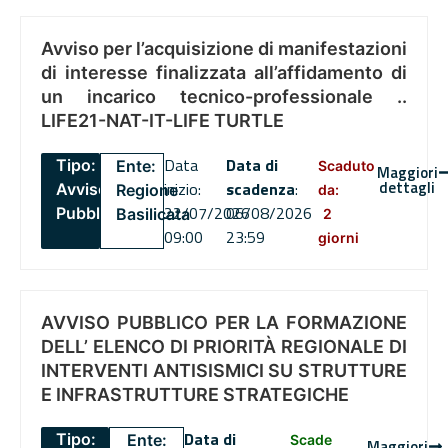
Avviso per l’acquisizione di manifestazioni
di interesse finalizzata all’affidamento di
un incarico tecnico-professionale ..
LIFE21-NAT-IT-LIFE TURTLE
Data
Data di
Tipo:
Ente:
Scaduto
Maggiori
dettagli
inizio:
scadenza
:
Avviso
Regione
da:
22/07/2026
06/08/2026
Pubblico
Basilicata
2
09:00
23:59
giorni
AVVISO PUBBLICO PER LA FORMAZIONE
DELL’ ELENCO DI PRIORITÀ REGIONALE DI
INTERVENTI ANTISISMICI SU STRUTTURE
E INFRASTRUTTURE STRATEGICHE
Data di
Tipo:
Ente:
Scade
Maggiori