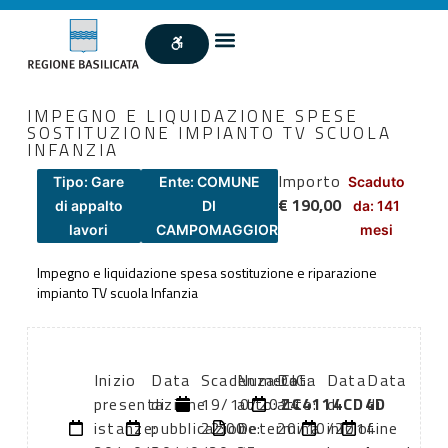
IMPEGNO E LIQUIDAZIONE SPESE
SOSTITUZIONE IMPIANTO TV SCUOLA
INFANZIA
Importo
Tipo: Gare
Ente: COMUNE
Scaduto
€ 190,00
di appalto
DI
da: 141
lavori
CAMPOMAGGIORE
mesi
Impegno e liquidazione spesa sostituzione e riparazione
impianto TV scuola Infanzia
Inizio
Data
Scadenza:
Numero
Data
CIG:
Data
Data
presentazione
di
19/10/2014
atto:
atto:
ZC4114CD4D
di
di
istanze:
pubblicazione:
22:00
Determina
20/10/2014
inizio
fine