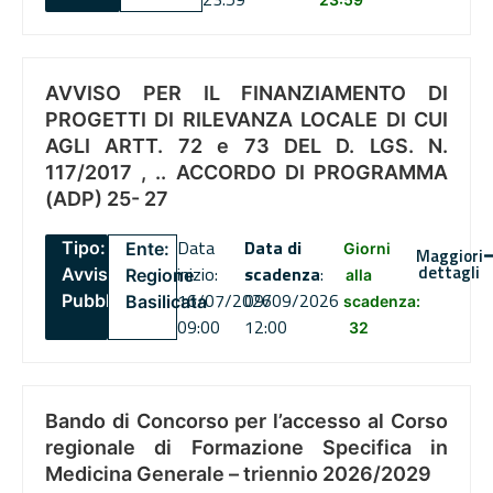
AVVISO PER IL FINANZIAMENTO DI
PROGETTI DI RILEVANZA LOCALE DI CUI
AGLI ARTT. 72 e 73 DEL D. LGS. N.
117/2017 , .. ACCORDO DI PROGRAMMA
(ADP) 25- 27
Data
Data di
Tipo:
Ente:
Giorni
Maggiori
dettagli
inizio:
scadenza
:
Avviso
Regione
alla
16/07/2026
09/09/2026
Pubblico
Basilicata
scadenza:
09:00
12:00
32
Bando di Concorso per l’accesso al Corso
regionale di Formazione Specifica in
Medicina Generale – triennio 2026/2029