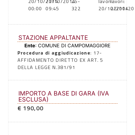
20/10/2014
27/10/2014
25-
lavori:
lavori:
00:00
09:45
322
20/10/2014
22/10/20
STAZIONE APPALTANTE
Ente
: COMUNE DI CAMPOMAGGIORE
Procedura di aggiudicazione
: 17-
AFFIDAMENTO DIRETTO EX ART. 5
DELLA LEGGE N.381/91
IMPORTO A BASE DI GARA (IVA
ESCLUSA)
€ 190,00