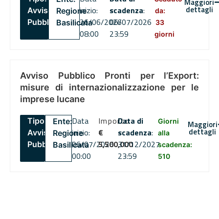
Maggiori
dettagli
inizio:
scadenza
:
Avviso
Regione
da:
26/06/2026
06/07/2026
Pubblico
Basilicata
33
08:00
23:59
giorni
Avviso Pubblico Pronti per l’Export:
misure di internazionalizzazione per le
imprese lucane
Data
Importo
Data di
Tipo:
Ente:
Giorni
Maggiori
dettagli
inizio:
€
scadenza
:
Avviso
Regione
alla
06/07/2026
5,500,000
31/12/2027
Pubblico
Basilicata
scadenza:
00:00
23:59
510