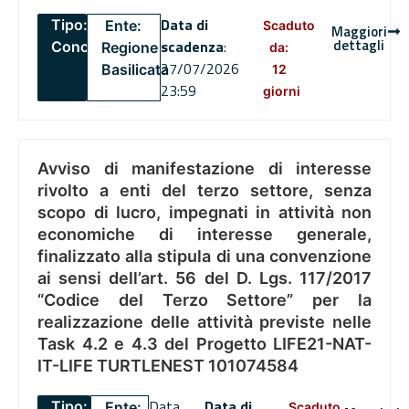
Data di
Tipo:
Ente:
Scaduto
Maggiori
dettagli
scadenza
:
Concorsi
Regione
da:
27/07/2026
Basilicata
12
23:59
giorni
Avviso di manifestazione di interesse
rivolto a enti del terzo settore, senza
scopo di lucro, impegnati in attività non
economiche di interesse generale,
finalizzato alla stipula di una convenzione
ai sensi dell’art. 56 del D. Lgs. 117/2017
“Codice del Terzo Settore” per la
realizzazione delle attività previste nelle
Task 4.2 e 4.3 del Progetto LIFE21-NAT-
IT-LIFE TURTLENEST 101074584
Data
Data di
Tipo:
Ente:
Scaduto