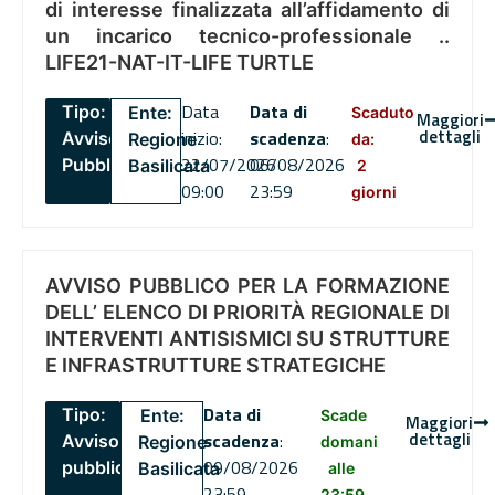
di interesse finalizzata all’affidamento di
un incarico tecnico-professionale ..
LIFE21-NAT-IT-LIFE TURTLE
Data
Data di
Tipo:
Ente:
Scaduto
Maggiori
dettagli
inizio:
scadenza
:
Avviso
Regione
da:
22/07/2026
06/08/2026
Pubblico
Basilicata
2
09:00
23:59
giorni
AVVISO PUBBLICO PER LA FORMAZIONE
DELL’ ELENCO DI PRIORITÀ REGIONALE DI
INTERVENTI ANTISISMICI SU STRUTTURE
E INFRASTRUTTURE STRATEGICHE
Data di
Tipo:
Ente:
Scade
Maggiori
dettagli
scadenza
:
Avviso
Regione
domani
09/08/2026
pubblico
Basilicata
alle
23:59
23:59