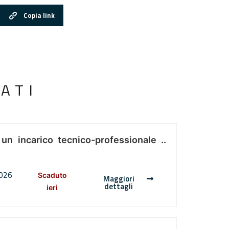
Copia link
ATI
 un incarico tecnico-professionale ..
2026
Scaduto
Maggiori
dettagli
ieri