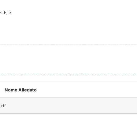
LE, 3
Nome Allegato
rtf