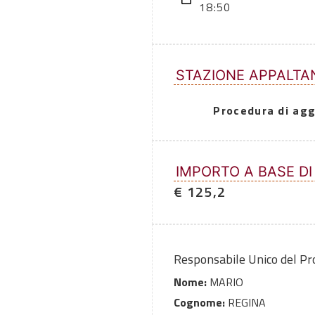
18:50
STAZIONE APPALTA
Procedura di agg
IMPORTO A BASE DI
€ 125,2
Responsabile Unico del P
Nome:
MARIO
Cognome:
REGINA