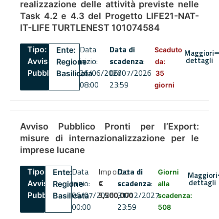
realizzazione delle attività previste nelle
Task 4.2 e 4.3 del Progetto LIFE21-NAT-
IT-LIFE TURTLENEST 101074584
Data
Data di
Tipo:
Ente:
Scaduto
Maggiori
dettagli
inizio:
scadenza
:
Avviso
Regione
da:
26/06/2026
06/07/2026
Pubblico
Basilicata
35
08:00
23:59
giorni
Avviso Pubblico Pronti per l’Export:
misure di internazionalizzazione per le
imprese lucane
Data
Importo
Data di
Tipo:
Ente:
Giorni
Maggiori
dettagli
inizio:
€
scadenza
:
Avviso
Regione
alla
06/07/2026
5,500,000
31/12/2027
Pubblico
Basilicata
scadenza:
00:00
23:59
508