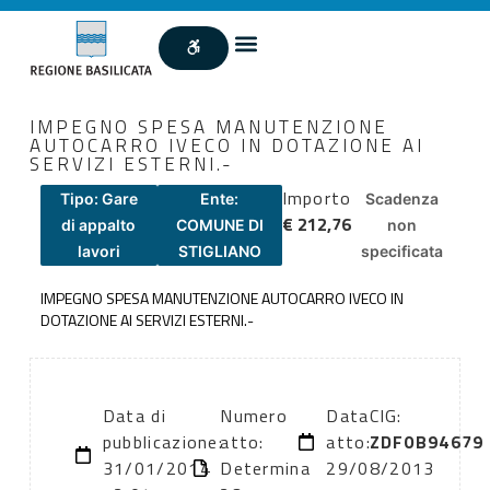
IMPEGNO SPESA MANUTENZIONE
AUTOCARRO IVECO IN DOTAZIONE AI
SERVIZI ESTERNI.-
Importo
Tipo: Gare
Ente:
Scadenza
€ 212,76
di appalto
COMUNE DI
non
lavori
STIGLIANO
specificata
IMPEGNO SPESA MANUTENZIONE AUTOCARRO IVECO IN
DOTAZIONE AI SERVIZI ESTERNI.-
Data di
Numero
Data
CIG:
pubblicazione:
atto:
atto:
ZDF0B94679
31/01/2014
Determina
29/08/2013