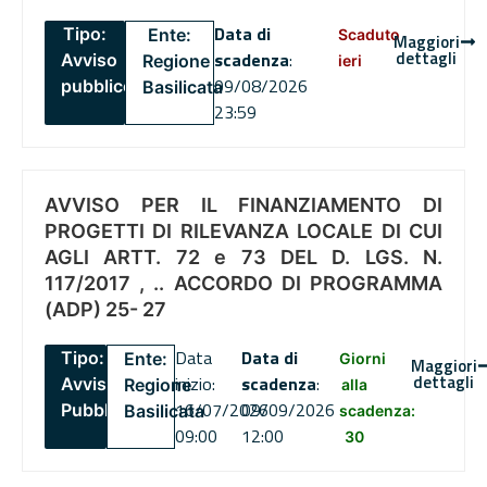
Data di
Tipo:
Ente:
Scaduto
Maggiori
dettagli
scadenza
:
Avviso
Regione
ieri
09/08/2026
pubblico
Basilicata
23:59
AVVISO PER IL FINANZIAMENTO DI
PROGETTI DI RILEVANZA LOCALE DI CUI
AGLI ARTT. 72 e 73 DEL D. LGS. N.
117/2017 , .. ACCORDO DI PROGRAMMA
(ADP) 25- 27
Data
Data di
Tipo:
Ente:
Giorni
Maggiori
dettagli
inizio:
scadenza
:
Avviso
Regione
alla
16/07/2026
09/09/2026
Pubblico
Basilicata
scadenza:
09:00
12:00
30