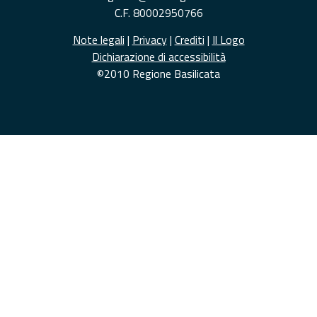
C.F. 80002950766
Note legali
|
Privacy
|
Crediti
|
Il Logo
Dichiarazione di accessibilità
©2010 Regione Basilicata