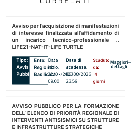
CORRELATI
Avviso per l’acquisizione di manifestazioni
di interesse finalizzata all’affidamento di
un incarico tecnico-professionale ..
LIFE21-NAT-IT-LIFE TURTLE
Data
Data di
Tipo:
Ente:
Scaduto
Maggiori
dettagli
inizio:
scadenza
:
Avviso
Regione
da:
22/07/2026
06/08/2026
Pubblico
Basilicata
4
09:00
23:59
giorni
AVVISO PUBBLICO PER LA FORMAZIONE
DELL’ ELENCO DI PRIORITÀ REGIONALE DI
INTERVENTI ANTISISMICI SU STRUTTURE
E INFRASTRUTTURE STRATEGICHE