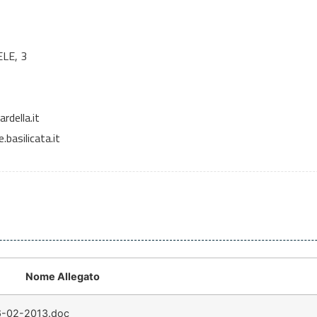
LE, 3
della.it
basilicata.it
Nome Allegato
-02-2013.doc