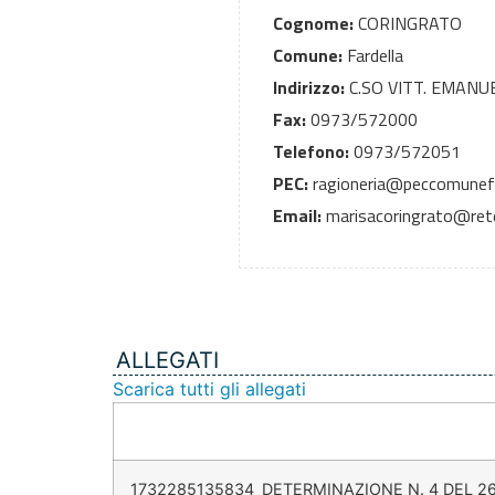
Cognome:
CORINGRATO
Comune:
Fardella
Indirizzo:
C.SO VITT. EMANUE
Fax:
0973/572000
Telefono:
0973/572051
PEC:
ragioneria@peccomunefar
Email:
marisacoringrato@rete.
ALLEGATI
Scarica tutti gli allegati
1732285135834_DETERMINAZIONE N. 4 DEL 26