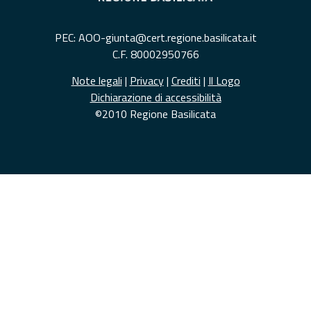
PEC: AOO-giunta@cert.regione.basilicata.it
C.F. 80002950766
Note legali
|
Privacy
|
Crediti
|
Il Logo
Dichiarazione di accessibilità
©2010 Regione Basilicata