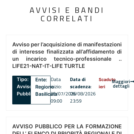
AVVISI E BANDI
CORRELATI
Avviso per l’acquisizione di manifestazioni
di interesse finalizzata all’affidamento di
un incarico tecnico-professionale ..
LIFE21-NAT-IT-LIFE TURTLE
Data
Data di
Tipo:
Ente:
Scaduto
Maggiori
dettagli
inizio:
scadenza
:
Avviso
Regione
ieri
22/07/2026
06/08/2026
Pubblico
Basilicata
09:00
23:59
AVVISO PUBBLICO PER LA FORMAZIONE
DELL’ ELENCO DI PRIORITÀ REGIONALE DI