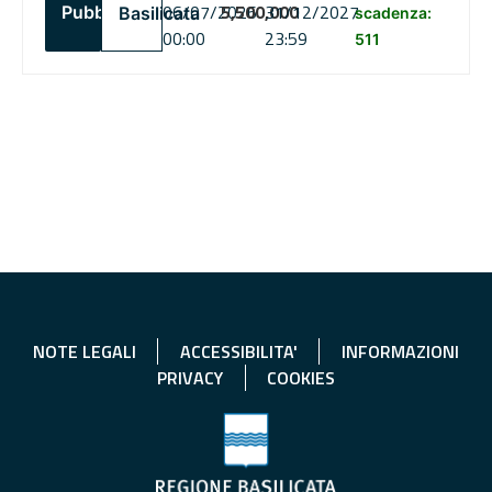
06/07/2026
5,500,000
31/12/2027
Pubblico
Basilicata
scadenza:
00:00
23:59
511
NOTE LEGALI
ACCESSIBILITA'
INFORMAZIONI
PRIVACY
COOKIES