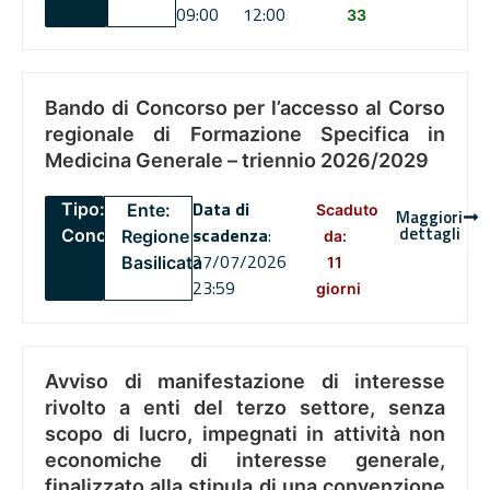
09:00
12:00
33
Bando di Concorso per l’accesso al Corso
regionale di Formazione Specifica in
Medicina Generale – triennio 2026/2029
Data di
Tipo:
Ente:
Scaduto
Maggiori
dettagli
scadenza
:
Concorsi
Regione
da:
27/07/2026
Basilicata
11
23:59
giorni
Avviso di manifestazione di interesse
rivolto a enti del terzo settore, senza
scopo di lucro, impegnati in attività non
economiche di interesse generale,
finalizzato alla stipula di una convenzione