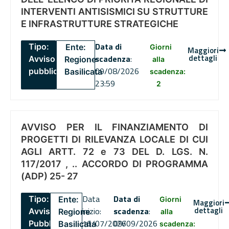
INTERVENTI ANTISISMICI SU STRUTTURE
E INFRASTRUTTURE STRATEGICHE
Data di
Tipo:
Ente:
Giorni
Maggiori
dettagli
scadenza
:
Avviso
Regione
alla
09/08/2026
pubblico
Basilicata
scadenza:
23:59
2
AVVISO PER IL FINANZIAMENTO DI
PROGETTI DI RILEVANZA LOCALE DI CUI
AGLI ARTT. 72 e 73 DEL D. LGS. N.
117/2017 , .. ACCORDO DI PROGRAMMA
(ADP) 25- 27
Data
Data di
Tipo:
Ente:
Giorni
Maggiori
dettagli
inizio:
scadenza
:
Avviso
Regione
alla
16/07/2026
09/09/2026
Pubblico
Basilicata
scadenza: