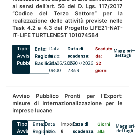
ai sensi dell’art. 56 del D. Lgs. 117/2017
“Codice del Terzo Settore” per la
realizzazione delle attività previste nelle
Task 4.2 e 4.3 del Progetto LIFE21-NAT-
IT-LIFE TURTLENEST 101074584
Data
Data di
Tipo:
Ente:
Scaduto
Maggiori
dettagli
inizio:
scadenza
:
Avviso
Regione
da:
26/06/2026
06/07/2026
Pubblico
Basilicata
32
08:00
23:59
giorni
Avviso Pubblico Pronti per l’Export:
misure di internazionalizzazione per le
imprese lucane
Data
Importo
Data di
Tipo:
Ente:
Giorni
Maggiori
dettagli
inizio:
€
scadenza
:
Avviso
Regione
alla