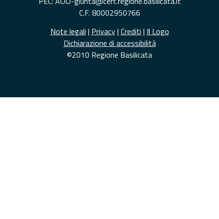
PEC: AOO-giunta@cert.regione.basilicata.it
C.F. 80002950766
Note legali
|
Privacy
|
Crediti
|
Il Logo
Dichiarazione di accessibilità
©2010 Regione Basilicata