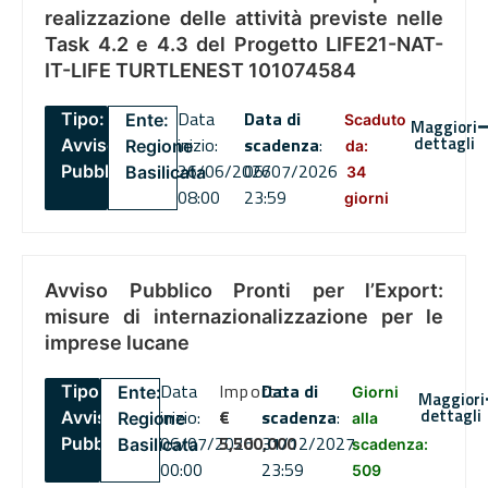
realizzazione delle attività previste nelle
Task 4.2 e 4.3 del Progetto LIFE21-NAT-
IT-LIFE TURTLENEST 101074584
Data
Data di
Tipo:
Ente:
Scaduto
Maggiori
dettagli
inizio:
scadenza
:
Avviso
Regione
da:
26/06/2026
06/07/2026
Pubblico
Basilicata
34
08:00
23:59
giorni
Avviso Pubblico Pronti per l’Export:
misure di internazionalizzazione per le
imprese lucane
Data
Importo
Data di
Tipo:
Ente:
Giorni
Maggiori
dettagli
inizio:
€
scadenza
:
Avviso
Regione
alla
06/07/2026
5,500,000
31/12/2027
Pubblico
Basilicata
scadenza:
00:00
23:59
509