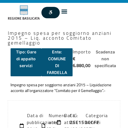
Impegno spesa per soggiorno anziani
2015 – Liq. acconto Comitato
gemellaggio
Importo
Tipo: Gare
Ente:
Scadenza
€
di appalto
COMUNE
non
6.880,00
servizi
DI
specificata
FARDELLA
Impegno spesa per soggiorno anziani 2015 – Liquidazione
acconto all’organizzatore “Comitato per il Gemellaggio”.-
Data di
Numero
Data
CIG:
Categoria
pubblicazione:
atto:
atto:
Z5E15DCCFF
servizi