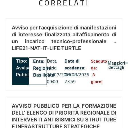
CORRELATI
Avviso per l’acquisizione di manifestazioni
di interesse finalizzata all’affidamento di
un incarico tecnico-professionale ..
LIFE21-NAT-IT-LIFE TURTLE
Data
Data di
Tipo:
Ente:
Scaduto
Maggiori
dettagli
inizio:
scadenza
:
Avviso
Regione
da:
22/07/2026
06/08/2026
Pubblico
Basilicata
3
09:00
23:59
giorni
AVVISO PUBBLICO PER LA FORMAZIONE
DELL’ ELENCO DI PRIORITÀ REGIONALE DI
INTERVENTI ANTISISMICI SU STRUTTURE
E INFRASTRUTTURE STRATEGICHE