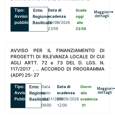
Data di
Tipo:
Ente:
Scade
Maggiori
dettagli
scadenza
:
Avviso
Regione
oggi
09/08/2026
pubblico
Basilicata
alle
23:59
23:59
AVVISO PER IL FINANZIAMENTO DI
PROGETTI DI RILEVANZA LOCALE DI CUI
AGLI ARTT. 72 e 73 DEL D. LGS. N.
117/2017 , .. ACCORDO DI PROGRAMMA
(ADP) 25- 27
Data
Data di
Tipo:
Ente:
Giorni
Maggiori
dettagli
inizio:
scadenza
:
Avviso
Regione
alla
16/07/2026
09/09/2026
Pubblico
Basilicata
scadenza:
09:00
12:00
31