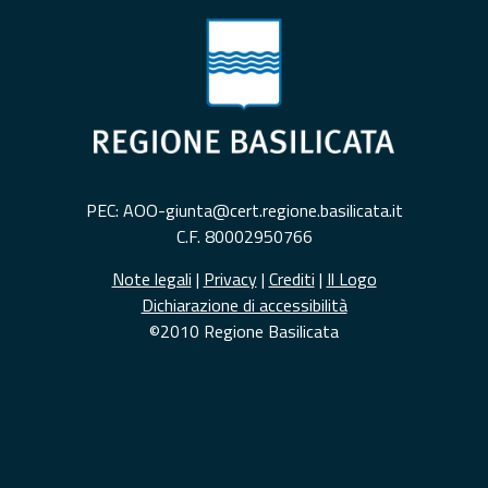
PEC: AOO-giunta@cert.regione.basilicata.it
C.F. 80002950766
Note legali
|
Privacy
|
Crediti
|
Il Logo
Dichiarazione di accessibilità
©2010 Regione Basilicata