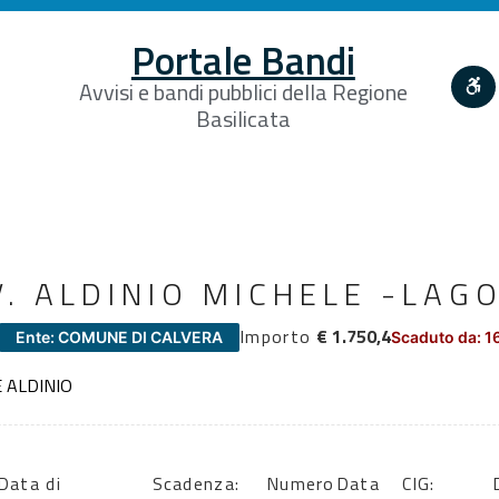
Portale Bandi
Avvisi e bandi pubblici della Regione
Basilicata
V. ALDINIO MICHELE -LA
Importo
€ 1.750,4
Ente: COMUNE DI CALVERA
Scaduto da: 1
E ALDINIO
Data di
Scadenza:
Numero
Data
CIG: