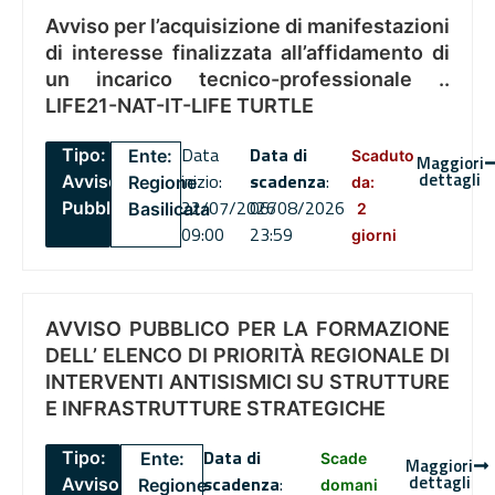
Avviso per l’acquisizione di manifestazioni
di interesse finalizzata all’affidamento di
un incarico tecnico-professionale ..
LIFE21-NAT-IT-LIFE TURTLE
Data
Data di
Tipo:
Ente:
Scaduto
Maggiori
dettagli
inizio:
scadenza
:
Avviso
Regione
da:
22/07/2026
06/08/2026
Pubblico
Basilicata
2
09:00
23:59
giorni
AVVISO PUBBLICO PER LA FORMAZIONE
DELL’ ELENCO DI PRIORITÀ REGIONALE DI
INTERVENTI ANTISISMICI SU STRUTTURE
E INFRASTRUTTURE STRATEGICHE
Data di
Tipo:
Ente:
Scade
Maggiori
dettagli
scadenza
:
Avviso
Regione
domani