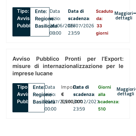
Data
Data di
Tipo:
Ente:
Scaduto
Maggiori
dettagli
inizio:
scadenza
:
Avviso
Regione
da:
26/06/2026
06/07/2026
Pubblico
Basilicata
33
08:00
23:59
giorni
Avviso Pubblico Pronti per l’Export:
misure di internazionalizzazione per le
imprese lucane
Data
Importo
Data di
Tipo:
Ente:
Giorni
Maggiori
dettagli
inizio:
€
scadenza
:
Avviso
Regione
alla
06/07/2026
5,500,000
31/12/2027
Pubblico
Basilicata
scadenza:
00:00
23:59
510