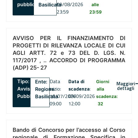
09/08/2026
pubblico
Basilicata
alle
23:59
23:59
AVVISO PER IL FINANZIAMENTO DI
PROGETTI DI RILEVANZA LOCALE DI CUI
AGLI ARTT. 72 e 73 DEL D. LGS. N.
117/2017 , .. ACCORDO DI PROGRAMMA
(ADP) 25- 27
Data
Data di
Tipo:
Ente:
Giorni
Maggiori
dettagli
inizio:
scadenza
:
Avviso
Regione
alla
16/07/2026
09/09/2026
Pubblico
Basilicata
scadenza:
09:00
12:00
32
Bando di Concorso per l’accesso al Corso
regionale di Formazione Specifica in