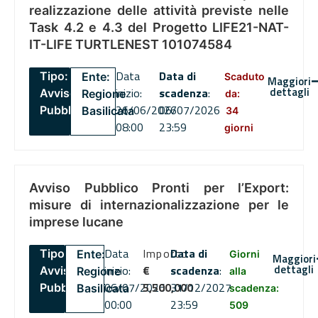
realizzazione delle attività previste nelle
Task 4.2 e 4.3 del Progetto LIFE21-NAT-
IT-LIFE TURTLENEST 101074584
Data
Data di
Tipo:
Ente:
Scaduto
Maggiori
dettagli
inizio:
scadenza
:
Avviso
Regione
da:
26/06/2026
06/07/2026
Pubblico
Basilicata
34
08:00
23:59
giorni
Avviso Pubblico Pronti per l’Export:
misure di internazionalizzazione per le
imprese lucane
Data
Importo
Data di
Tipo:
Ente:
Giorni
Maggiori
dettagli
inizio:
€
scadenza
:
Avviso
Regione
alla
06/07/2026
5,500,000
31/12/2027
Pubblico
Basilicata
scadenza:
00:00
23:59
509