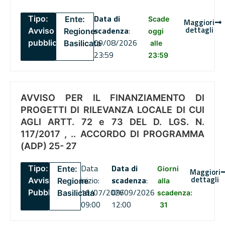
Data di
Tipo:
Ente:
Scade
Maggiori
dettagli
scadenza
:
Avviso
Regione
oggi
09/08/2026
pubblico
Basilicata
alle
23:59
23:59
AVVISO PER IL FINANZIAMENTO DI
PROGETTI DI RILEVANZA LOCALE DI CUI
AGLI ARTT. 72 e 73 DEL D. LGS. N.
117/2017 , .. ACCORDO DI PROGRAMMA
(ADP) 25- 27
Data
Data di
Tipo:
Ente:
Giorni
Maggiori
dettagli
inizio:
scadenza
:
Avviso
Regione
alla
16/07/2026
09/09/2026
Pubblico
Basilicata
scadenza:
09:00
12:00
31