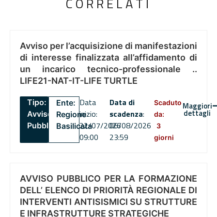
CORRELATI
Avviso per l’acquisizione di manifestazioni
di interesse finalizzata all’affidamento di
un incarico tecnico-professionale ..
LIFE21-NAT-IT-LIFE TURTLE
Data
Data di
Tipo:
Ente:
Scaduto
Maggiori
dettagli
inizio:
scadenza
:
Avviso
Regione
da:
22/07/2026
06/08/2026
Pubblico
Basilicata
3
09:00
23:59
giorni
AVVISO PUBBLICO PER LA FORMAZIONE
DELL’ ELENCO DI PRIORITÀ REGIONALE DI
INTERVENTI ANTISISMICI SU STRUTTURE
E INFRASTRUTTURE STRATEGICHE