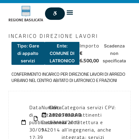
INCARICO DIREZIONE LAVORI
Importo
Tipo: Gare
Ente:
Scadenza
€
di appalto
COMUNE DI
non
6.500,00
servizi
LATRONICO
specificata
CONFERIMENTO INCARICO PER DIREZIONE LAVORI DI ARREDO
URBANO NEL CENTRO ABITATO DI LATRONICO E FRAZIONI
Data
Numero
CIG:
Data
Categoria servizi CPV:
di
atto:
Z820783BAB
atto:
Servizi attinenti
pubblicazione:
Determina
03/12/2012
all'architettura e
30/01/2014
94
all'ingegneria, anche
17:39
integrata; servizi