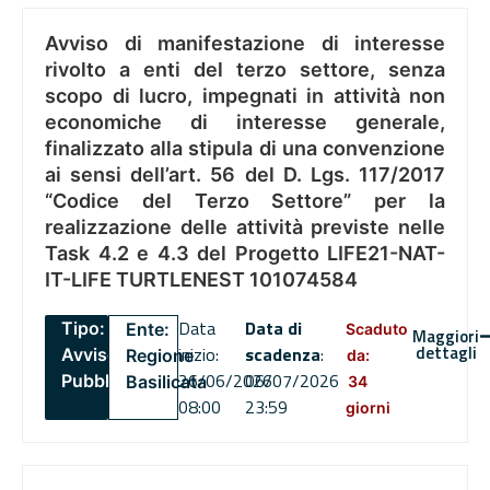
Avviso di manifestazione di interesse
rivolto a enti del terzo settore, senza
scopo di lucro, impegnati in attività non
economiche di interesse generale,
finalizzato alla stipula di una convenzione
ai sensi dell’art. 56 del D. Lgs. 117/2017
“Codice del Terzo Settore” per la
realizzazione delle attività previste nelle
Task 4.2 e 4.3 del Progetto LIFE21-NAT-
IT-LIFE TURTLENEST 101074584
Data
Data di
Tipo:
Ente:
Scaduto
Maggiori
dettagli
inizio:
scadenza
:
Avviso
Regione
da:
26/06/2026
06/07/2026
Pubblico
Basilicata
34
08:00
23:59
giorni