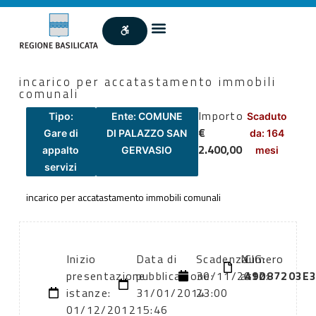
incarico per accatastamento immobili
comunali
Importo
Tipo:
Ente: COMUNE
Scaduto
€
Gare di
DI PALAZZO SAN
da: 164
2.400,00
appalto
GERVASIO
mesi
servizi
incarico per accatastamento immobili comunali
Inizio
Data di
Scadenza:
Numero
CIG:
presentazione
pubblicazione:
30/11/2012
atto:
49087203E
istanze:
31/01/2014
23:00
01/12/2012
15:46