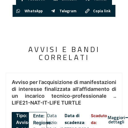
WhatsApp
Telegram
Copia link
AVVISI E BANDI
CORRELATI
Avviso per l’acquisizione di manifestazioni
di interesse finalizzata all’affidamento di
un incarico tecnico-professionale ..
LIFE21-NAT-IT-LIFE TURTLE
Data
Data di
Tipo:
Ente:
Scaduto
Maggiori
dettagli
inizio:
scadenza
:
Avviso
Regione
da: