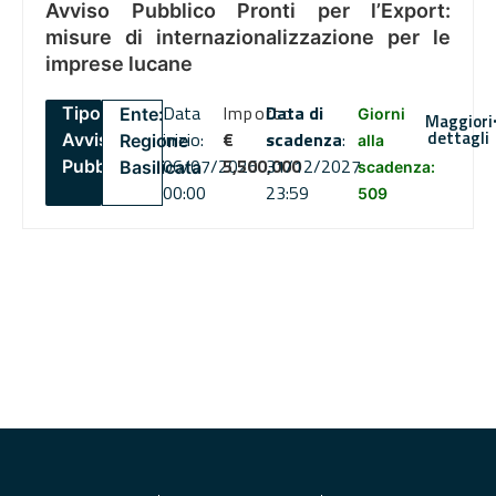
Avviso Pubblico Pronti per l’Export:
misure di internazionalizzazione per le
imprese lucane
Data
Importo
Data di
Tipo:
Ente:
Giorni
Maggiori
dettagli
inizio:
€
scadenza
:
Avviso
Regione
alla
06/07/2026
5,500,000
31/12/2027
Pubblico
Basilicata
scadenza:
00:00
23:59
509