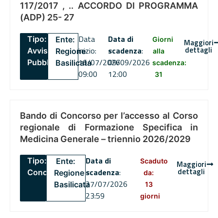
117/2017 , .. ACCORDO DI PROGRAMMA
(ADP) 25- 27
Data
Data di
Tipo:
Ente:
Giorni
Maggiori
dettagli
inizio:
scadenza
:
Avviso
Regione
alla
16/07/2026
09/09/2026
Pubblico
Basilicata
scadenza:
09:00
12:00
31
Bando di Concorso per l’accesso al Corso
regionale di Formazione Specifica in
Medicina Generale – triennio 2026/2029
Data di
Tipo:
Ente:
Scaduto
Maggiori
dettagli
scadenza
:
Concorsi
Regione
da:
27/07/2026
Basilicata
13
23:59
giorni