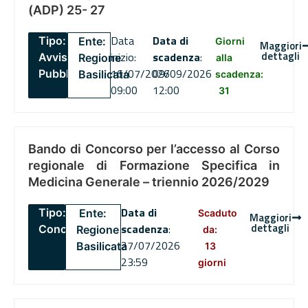
(ADP) 25- 27
Data
Data di
Tipo:
Ente:
Giorni
Maggiori
dettagli
inizio:
scadenza
:
Avviso
Regione
alla
16/07/2026
09/09/2026
Pubblico
Basilicata
scadenza:
09:00
12:00
31
Bando di Concorso per l’accesso al Corso
regionale di Formazione Specifica in
Medicina Generale – triennio 2026/2029
Data di
Tipo:
Ente:
Scaduto
Maggiori
dettagli
scadenza
:
Concorsi
Regione
da:
27/07/2026
Basilicata
13
23:59
giorni