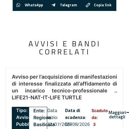
WhatsApp
Telegram
Copia link
AVVISI E BANDI
CORRELATI
Avviso per l’acquisizione di manifestazioni
di interesse finalizzata all’affidamento di
un incarico tecnico-professionale ..
LIFE21-NAT-IT-LIFE TURTLE
Data
Data di
Tipo:
Ente:
Scaduto
Maggiori
dettagli
inizio:
scadenza
:
Avviso
Regione
da:
22/07/2026
06/08/2026
Pubblico
Basilicata
3