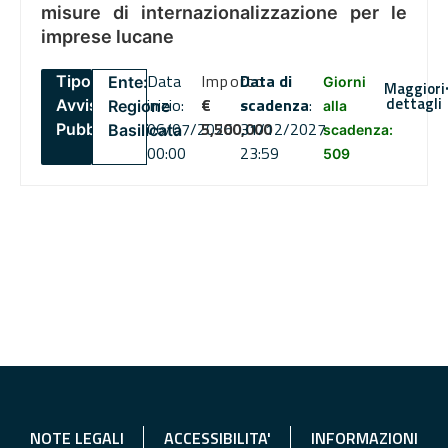
misure di internazionalizzazione per le
imprese lucane
Data
Importo
Data di
Tipo:
Ente:
Giorni
Maggiori
dettagli
inizio:
€
scadenza
:
Avviso
Regione
alla
06/07/2026
5,500,000
31/12/2027
Pubblico
Basilicata
scadenza:
00:00
23:59
509
NOTE LEGALI
ACCESSIBILITA'
INFORMAZIONI