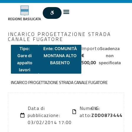
INCARICO PROGETTAZIONE STRADA
CANALE FUGATORE
Importo
Tipo:
Ente: COMUNITÀ
Scadenza
€
Gare di
MONTANA ALTO
non
500,00
appalto
BASENTO
specificata
lavori
INCARICO PROGETTAZIONE STRADA CANALE FUGATORE
Data di
Numero
CIG:
pubblicazione:
atto:
ZDD0873444
03/02/2014 17:00