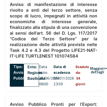
Avviso di manifestazione di interesse
rivolto a enti del terzo settore, senza
scopo di lucro, impegnati in attività non
economiche di interesse generale,
finalizzato alla stipula di una convenzione
ai sensi dell’art. 56 del D. Lgs. 117/2017
“Codice del Terzo Settore” per la
realizzazione delle attività previste nelle
Task 4.2 e 4.3 del Progetto LIFE21-NAT-
IT-LIFE TURTLENEST 101074584
Data
Data di
Tipo:
Ente:
Scaduto
Maggiori
dettagli
inizio:
scadenza
:
Avviso
Regione
da:
26/06/2026
06/07/2026
Pubblico
Basilicata
34
08:00
23:59
giorni
Avviso Pubblico Pronti per l’Export: