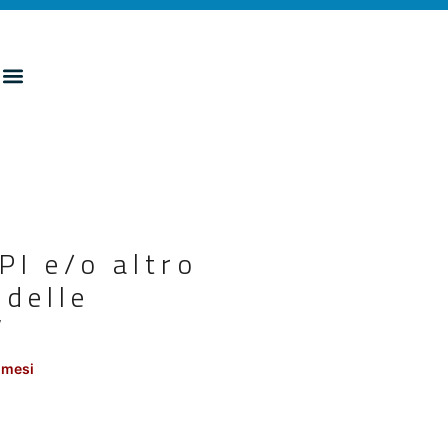
PI e/o altro
 delle
”
 mesi