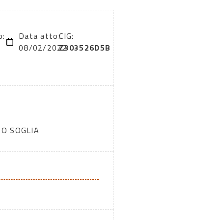
o:
Data atto:
CIG:
08/02/2022
Z303526D5B
TO SOGLIA