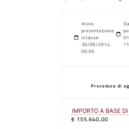
Inizio
Da
presentazione
pu
istanze:
0
30/06/2014
11
00:00
Procedura di a
IMPORTO A BASE DI
€ 155.640,00