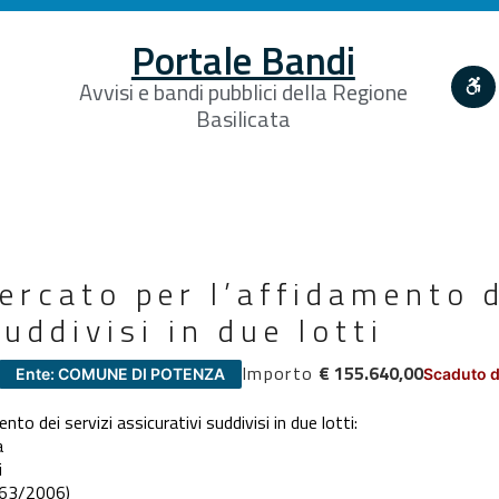
Portale Bandi
Avvisi e bandi pubblici della Regione
Basilicata
ercato per l’affidamento d
uddivisi in due lotti
Importo
€ 155.640,00
Ente: COMUNE DI POTENZA
Scaduto d
to dei servizi assicurativi suddivisi in due lotti:
a
i
163/2006)