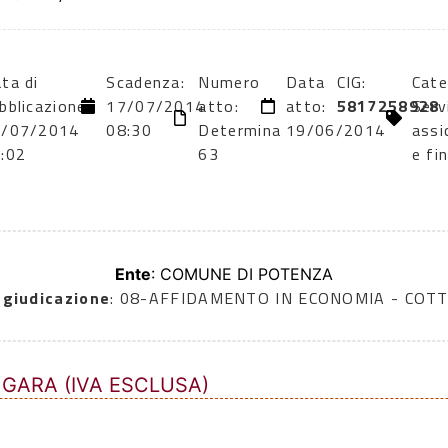
ta di
Scadenza:
Numero
Data
CIG:
Cate
bblicazione:
17/07/2014
atto:
atto:
5817258928
Servi
1/07/2014
08:30
Determina
19/06/2014
assi
:02
63
e fi
Ente
: COMUNE DI POTENZA
ggiudicazione
: 08-AFFIDAMENTO IN ECONOMIA - COTT
 GARA (IVA ESCLUSA)