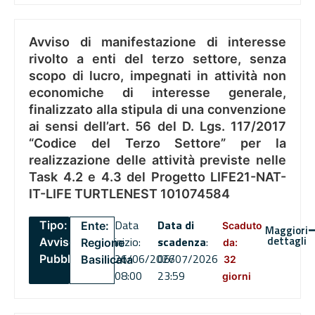
Avviso di manifestazione di interesse
rivolto a enti del terzo settore, senza
scopo di lucro, impegnati in attività non
economiche di interesse generale,
finalizzato alla stipula di una convenzione
ai sensi dell’art. 56 del D. Lgs. 117/2017
“Codice del Terzo Settore” per la
realizzazione delle attività previste nelle
Task 4.2 e 4.3 del Progetto LIFE21-NAT-
IT-LIFE TURTLENEST 101074584
Data
Data di
Tipo:
Ente:
Scaduto
Maggiori
dettagli
inizio:
scadenza
:
Avviso
Regione
da:
26/06/2026
06/07/2026
Pubblico
Basilicata
32
08:00
23:59
giorni