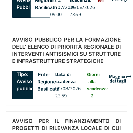
inizio:
scadenza
:
Avviso
Regione
ieri
22/07/2026
06/08/2026
Pubblico
Basilicata
09:00
23:59
AVVISO PUBBLICO PER LA FORMAZIONE
DELL’ ELENCO DI PRIORITÀ REGIONALE DI
INTERVENTI ANTISISMICI SU STRUTTURE
E INFRASTRUTTURE STRATEGICHE
Data di
Tipo:
Ente:
Giorni
Maggiori
dettagli
scadenza
:
Avviso
Regione
alla
09/08/2026
pubblico
Basilicata
scadenza:
23:59
2
AVVISO PER IL FINANZIAMENTO DI
PROGETTI DI RILEVANZA LOCALE DI CUI