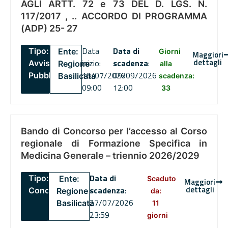
AGLI ARTT. 72 e 73 DEL D. LGS. N.
117/2017 , .. ACCORDO DI PROGRAMMA
(ADP) 25- 27
Data
Data di
Tipo:
Ente:
Giorni
Maggiori
dettagli
inizio:
scadenza
:
Avviso
Regione
alla
16/07/2026
09/09/2026
Pubblico
Basilicata
scadenza:
09:00
12:00
33
Bando di Concorso per l’accesso al Corso
regionale di Formazione Specifica in
Medicina Generale – triennio 2026/2029
Data di
Tipo:
Ente:
Scaduto
Maggiori
dettagli
scadenza
:
Concorsi
Regione
da:
27/07/2026
Basilicata
11
23:59
giorni