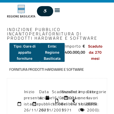
INDIZIONE PUBBLICO
INCANTOPERLAFORNITURA DI
PRODOTTI HARDWARE E SOFTWARE
Importo
€
Tipo: Gare di
Ente:
Scaduto
400.000,00
appalto
Regione
da: 270
forniture
Basilicata
mesi
FORNITURA PRODOTTI HARDWARE E SOFTWARE
Inizio
Data
Scadenza:
Numero
Data
Importo
Categorie
presentazione
di
16/01/2004
atto:
atto:
oneri
lavori
istanze:
pubblicazione:
11:00
delibera
04/11/2003
sicurezza:
(DPR
26/11/2003
26/11/2003
1971
0
2000):