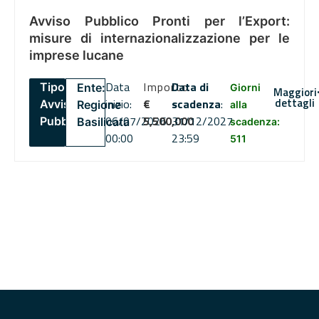
Avviso Pubblico Pronti per l’Export:
misure di internazionalizzazione per le
imprese lucane
Data
Importo
Data di
Tipo:
Ente:
Giorni
Maggiori
dettagli
inizio:
€
scadenza
:
Avviso
Regione
alla
06/07/2026
5,500,000
31/12/2027
Pubblico
Basilicata
scadenza:
00:00
23:59
511