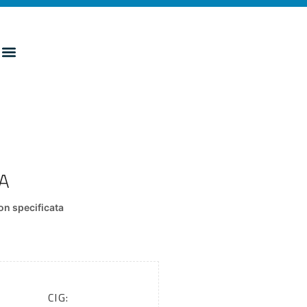
A
n specificata
CIG: