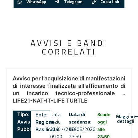
WhatsApp
Telegram
Copia link
AVVISI E BANDI
CORRELATI
Avviso per l’acquisizione di manifestazioni
di interesse finalizzata all’affidamento di
un incarico tecnico-professionale ..
LIFE21-NAT-IT-LIFE TURTLE
Data
Data di
Tipo:
Ente:
Scade
Maggiori
dettagli
inizio:
scadenza
:
Avviso
Regione
oggi
22/07/2026
06/08/2026
Pubblico
Basilicata
alle
09:00
23:59
23:59