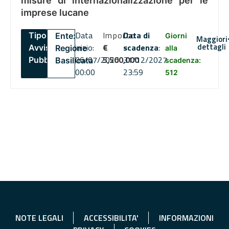
misure di internazionalizzazione per le
imprese lucane
Data
Importo
Data di
Tipo:
Ente:
Giorni
Maggiori
dettagli
inizio:
€
scadenza
:
Avviso
Regione
alla
06/07/2026
5,500,000
31/12/2027
Pubblico
Basilicata
scadenza:
00:00
23:59
512
NOTE LEGALI
ACCESSIBILITA'
INFORMAZIONI