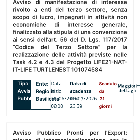
Avviso di manifestazione di interesse
rivolto a enti del terzo settore, senza
scopo di lucro, impegnati in attività non
economiche di interesse generale,
finalizzato alla stipula di una convenzione
ai sensi dell’art. 56 del D. Lgs. 117/2017
“Codice del Terzo Settore” per la
realizzazione delle attività previste nelle
Task 4.2 e 4.3 del Progetto LIFE21-NAT-
IT-LIFE TURTLENEST 101074584
Data
Data di
Tipo:
Ente:
Scaduto
Maggiori
dettagli
inizio:
scadenza
:
Avviso
Regione
da:
26/06/2026
06/07/2026
Pubblico
Basilicata
31
08:00
23:59
giorni
Avviso Pubblico Pronti per l’Export: