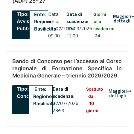
(ADP) 25- 27
Data
Data di
Tipo:
Ente:
Giorni
Maggiori
dettagli
inizio:
scadenza
:
Avviso
Regione
alla
16/07/2026
09/09/2026
Pubblico
Basilicata
scadenza:
09:00
12:00
34
Bando di Concorso per l’accesso al Corso
regionale di Formazione Specifica in
Medicina Generale – triennio 2026/2029
Data di
Tipo:
Ente:
Scaduto
Maggiori
dettagli
scadenza
:
Concorsi
Regione
da:
27/07/2026
Basilicata
10
23:59
giorni