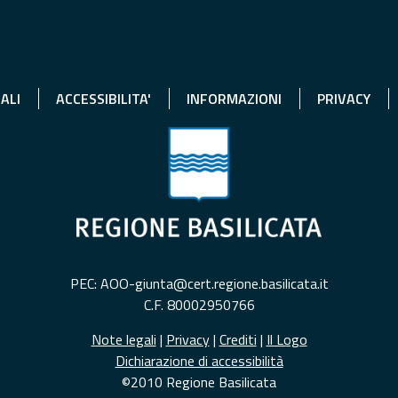
ALI
ACCESSIBILITA'
INFORMAZIONI
PRIVACY
PEC: AOO-giunta@cert.regione.basilicata.it
C.F. 80002950766
Note legali
|
Privacy
|
Crediti
|
Il Logo
Dichiarazione di accessibilità
©2010 Regione Basilicata