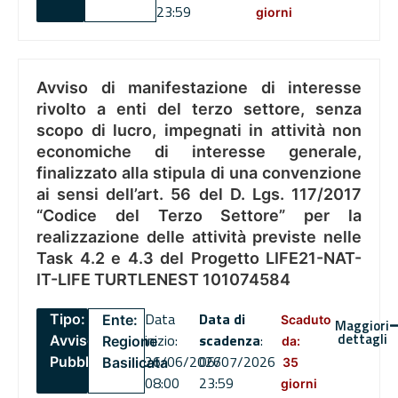
23:59
giorni
Avviso di manifestazione di interesse
rivolto a enti del terzo settore, senza
scopo di lucro, impegnati in attività non
economiche di interesse generale,
finalizzato alla stipula di una convenzione
ai sensi dell’art. 56 del D. Lgs. 117/2017
“Codice del Terzo Settore” per la
realizzazione delle attività previste nelle
Task 4.2 e 4.3 del Progetto LIFE21-NAT-
IT-LIFE TURTLENEST 101074584
Data
Data di
Tipo:
Ente:
Scaduto
Maggiori
dettagli
inizio:
scadenza
:
Avviso
Regione
da:
26/06/2026
06/07/2026
Pubblico
Basilicata
35
08:00
23:59
giorni