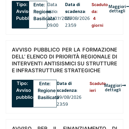
Data
Data di
Tipo:
Ente:
Scaduto
Maggiori
dettagli
inizio:
scadenza
:
Avviso
Regione
da:
22/07/2026
06/08/2026
Pubblico
Basilicata
4
09:00
23:59
giorni
AVVISO PUBBLICO PER LA FORMAZIONE
DELL’ ELENCO DI PRIORITÀ REGIONALE DI
INTERVENTI ANTISISMICI SU STRUTTURE
E INFRASTRUTTURE STRATEGICHE
Data di
Tipo:
Ente:
Scaduto
Maggiori
dettagli
scadenza
:
Avviso
Regione
ieri
09/08/2026
pubblico
Basilicata
23:59
AVVISO PER IL FINANZIAMENTO DI