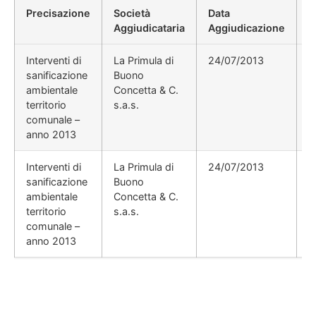
Precisazione
Società
Data
P
Aggiudicataria
Aggiudicazione
D
Interventi di
La Primula di
24/07/2013
sanificazione
Buono
ambientale
Concetta & C.
territorio
s.a.s.
comunale –
anno 2013
Interventi di
La Primula di
24/07/2013
sanificazione
Buono
ambientale
Concetta & C.
territorio
s.a.s.
comunale –
anno 2013