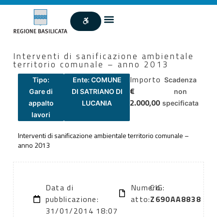
Interventi di sanificazione ambientale
territorio comunale – anno 2013
Importo
Tipo:
Ente: COMUNE
Scadenza
€
Gare di
DI SATRIANO DI
non
2.000,00
appalto
LUCANIA
specificata
lavori
Interventi di sanificazione ambientale territorio comunale –
anno 2013
Data di
Numero
CIG:
pubblicazione:
atto:
Z690AA8838
31/01/2014 18:07