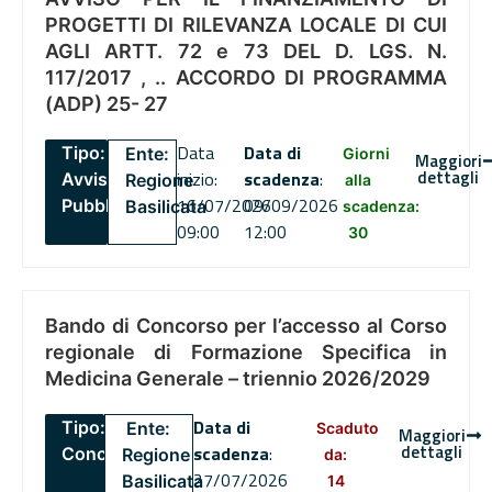
PROGETTI DI RILEVANZA LOCALE DI CUI
AGLI ARTT. 72 e 73 DEL D. LGS. N.
117/2017 , .. ACCORDO DI PROGRAMMA
(ADP) 25- 27
Data
Data di
Tipo:
Ente:
Giorni
Maggiori
dettagli
inizio:
scadenza
:
Avviso
Regione
alla
16/07/2026
09/09/2026
Pubblico
Basilicata
scadenza:
09:00
12:00
30
Bando di Concorso per l’accesso al Corso
regionale di Formazione Specifica in
Medicina Generale – triennio 2026/2029
Data di
Tipo:
Ente:
Scaduto
Maggiori
dettagli
scadenza
:
Concorsi
Regione
da:
27/07/2026
Basilicata
14