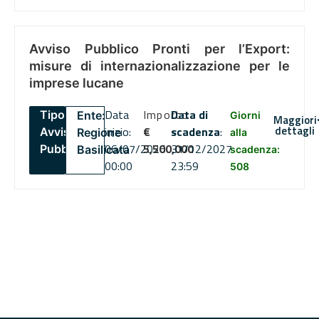
Avviso Pubblico Pronti per l’Export:
misure di internazionalizzazione per le
imprese lucane
Data
Importo
Data di
Tipo:
Ente:
Giorni
Maggiori
dettagli
inizio:
€
scadenza
:
Avviso
Regione
alla
06/07/2026
5,500,000
31/12/2027
Pubblico
Basilicata
scadenza:
00:00
23:59
508