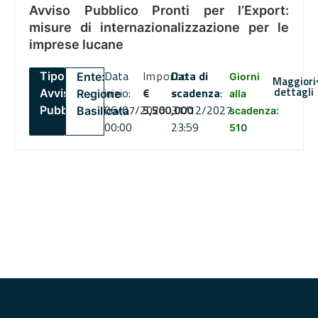
Avviso Pubblico Pronti per l’Export:
misure di internazionalizzazione per le
imprese lucane
Data
Importo
Data di
Tipo:
Ente:
Giorni
Maggiori
dettagli
inizio:
€
scadenza
:
Avviso
Regione
alla
06/07/2026
5,500,000
31/12/2027
Pubblico
Basilicata
scadenza:
00:00
23:59
510