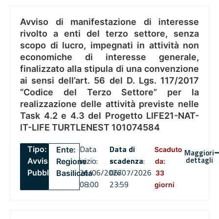
Avviso di manifestazione di interesse
rivolto a enti del terzo settore, senza
scopo di lucro, impegnati in attività non
economiche di interesse generale,
finalizzato alla stipula di una convenzione
ai sensi dell’art. 56 del D. Lgs. 117/2017
“Codice del Terzo Settore” per la
realizzazione delle attività previste nelle
Task 4.2 e 4.3 del Progetto LIFE21-NAT-
IT-LIFE TURTLENEST 101074584
Data
Data di
Tipo:
Ente:
Scaduto
Maggiori
dettagli
inizio:
scadenza
:
Avviso
Regione
da:
26/06/2026
06/07/2026
Pubblico
Basilicata
33
08:00
23:59
giorni