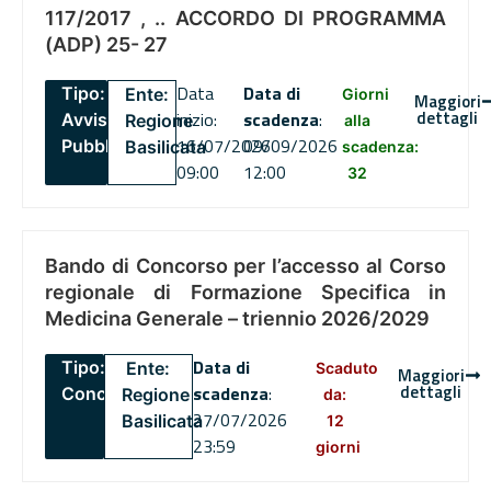
117/2017 , .. ACCORDO DI PROGRAMMA
(ADP) 25- 27
Data
Data di
Tipo:
Ente:
Giorni
Maggiori
dettagli
inizio:
scadenza
:
Avviso
Regione
alla
16/07/2026
09/09/2026
Pubblico
Basilicata
scadenza:
09:00
12:00
32
Bando di Concorso per l’accesso al Corso
regionale di Formazione Specifica in
Medicina Generale – triennio 2026/2029
Data di
Tipo:
Ente:
Scaduto
Maggiori
dettagli
scadenza
:
Concorsi
Regione
da:
27/07/2026
Basilicata
12
23:59
giorni