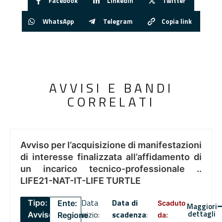
Facebook
Linkedin
Twitter
WhatsApp
Telegram
Copia link
AVVISI E BANDI
CORRELATI
Avviso per l’acquisizione di manifestazioni
di interesse finalizzata all’affidamento di
un incarico tecnico-professionale ..
LIFE21-NAT-IT-LIFE TURTLE
Data
Data di
Tipo:
Ente:
Scaduto
Maggiori
dettagli
inizio:
scadenza
:
Avviso
Regione
da: