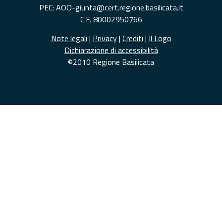
PEC: AOO-giunta@cert.regione.basilicata.it
C.F. 80002950766
Note legali
|
Privacy
|
Crediti
|
Il Logo
Dichiarazione di accessibilità
©2010 Regione Basilicata