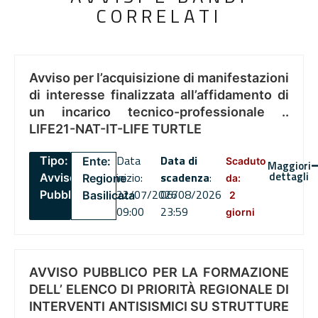
CORRELATI
Avviso per l’acquisizione di manifestazioni
di interesse finalizzata all’affidamento di
un incarico tecnico-professionale ..
LIFE21-NAT-IT-LIFE TURTLE
Data
Data di
Tipo:
Ente:
Scaduto
Maggiori
dettagli
inizio:
scadenza
:
Avviso
Regione
da:
22/07/2026
06/08/2026
Pubblico
Basilicata
2
09:00
23:59
giorni
AVVISO PUBBLICO PER LA FORMAZIONE
DELL’ ELENCO DI PRIORITÀ REGIONALE DI
INTERVENTI ANTISISMICI SU STRUTTURE