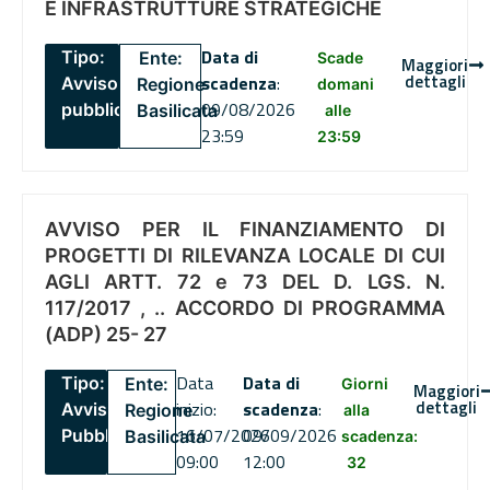
E INFRASTRUTTURE STRATEGICHE
Data di
Tipo:
Ente:
Scade
Maggiori
dettagli
scadenza
:
Avviso
Regione
domani
09/08/2026
pubblico
Basilicata
alle
23:59
23:59
AVVISO PER IL FINANZIAMENTO DI
PROGETTI DI RILEVANZA LOCALE DI CUI
AGLI ARTT. 72 e 73 DEL D. LGS. N.
117/2017 , .. ACCORDO DI PROGRAMMA
(ADP) 25- 27
Data
Data di
Tipo:
Ente:
Giorni
Maggiori
dettagli
inizio:
scadenza
:
Avviso
Regione
alla
16/07/2026
09/09/2026
Pubblico
Basilicata
scadenza:
09:00
12:00
32