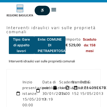
Interventi idraulici vari sulle proprietà
comunali
Importo
Tipo: Gare
Ente: COMUNE
Scaduto
€ 529,00
di appalto
DI
da: 158
lavori
PIETRAPERTOSA
mesi
Interventi idraulici vari sulle proprietà comunali
Inizio
Data di
Scadenza:
Numero
Data
CIG:
presentazione
pubblicazione:
14/05/2013
atto:
atto:
Z1409E67B
istanze:
30/01/2014
22:00
152
15/05/2013
15/05/2013
11:19
00:00