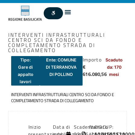
INTERVENTI INFRASTRUTTURALI
CENTRO SCI DA FONDO E
COMPLETAMENTO STRADA DI
COLLEGAMENTO
Importo
Tipo:
Ente: COMUNE
Scaduto
€
Gare di
DI TERRANOVA
da: 170
616.080,56
appalto
DI POLLINO
mesi
lavori
INTERVENTI INFRASTRUTTURALI CENTRO SCI DA FONDO E
COMPLETAMENTO STRADA DI COLLEGAMENTO
Inizio
Data di
Scadenza:
Numero
CIG:
CUP:
presentazione
pubblicazione:
03/06/2012
atto:
4201611F11
H16G120000