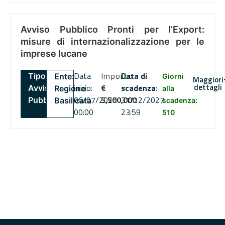
Avviso Pubblico Pronti per l’Export:
misure di internazionalizzazione per le
imprese lucane
Data
Importo
Data di
Tipo:
Ente:
Giorni
Maggiori
dettagli
inizio:
€
scadenza
:
Avviso
Regione
alla
06/07/2026
5,500,000
31/12/2027
Pubblico
Basilicata
scadenza:
00:00
23:59
510