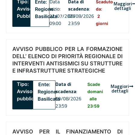
Data
Data di
Tipo:
Ente:
Scaduto
Maggiori
dettagli
inizio:
scadenza
:
Avviso
Regione
da:
22/07/2026
06/08/2026
Pubblico
Basilicata
2
09:00
23:59
giorni
AVVISO PUBBLICO PER LA FORMAZIONE
DELL’ ELENCO DI PRIORITÀ REGIONALE DI
INTERVENTI ANTISISMICI SU STRUTTURE
E INFRASTRUTTURE STRATEGICHE
Data di
Tipo:
Ente:
Scade
Maggiori
dettagli
scadenza
:
Avviso
Regione
domani
09/08/2026
pubblico
Basilicata
alle
23:59
23:59
AVVISO PER IL FINANZIAMENTO DI