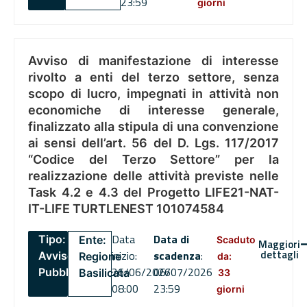
23:59
giorni
Avviso di manifestazione di interesse
rivolto a enti del terzo settore, senza
scopo di lucro, impegnati in attività non
economiche di interesse generale,
finalizzato alla stipula di una convenzione
ai sensi dell’art. 56 del D. Lgs. 117/2017
“Codice del Terzo Settore” per la
realizzazione delle attività previste nelle
Task 4.2 e 4.3 del Progetto LIFE21-NAT-
IT-LIFE TURTLENEST 101074584
Data
Data di
Tipo:
Ente:
Scaduto
Maggiori
dettagli
inizio:
scadenza
:
Avviso
Regione
da:
26/06/2026
06/07/2026
Pubblico
Basilicata
33
08:00
23:59
giorni