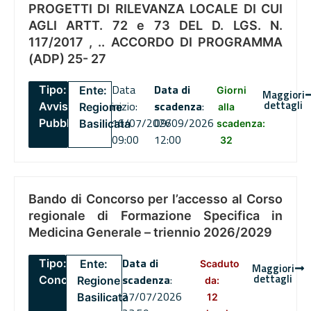
PROGETTI DI RILEVANZA LOCALE DI CUI
AGLI ARTT. 72 e 73 DEL D. LGS. N.
117/2017 , .. ACCORDO DI PROGRAMMA
(ADP) 25- 27
Data
Data di
Tipo:
Ente:
Giorni
Maggiori
dettagli
inizio:
scadenza
:
Avviso
Regione
alla
16/07/2026
09/09/2026
Pubblico
Basilicata
scadenza:
09:00
12:00
32
Bando di Concorso per l’accesso al Corso
regionale di Formazione Specifica in
Medicina Generale – triennio 2026/2029
Data di
Tipo:
Ente:
Scaduto
Maggiori
dettagli
scadenza
:
Concorsi
Regione
da:
27/07/2026
Basilicata
12