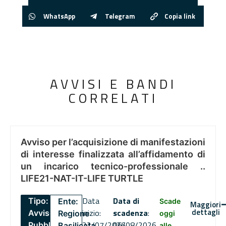
WhatsApp
Telegram
Copia link
AVVISI E BANDI
CORRELATI
Avviso per l’acquisizione di manifestazioni
di interesse finalizzata all’affidamento di
un incarico tecnico-professionale ..
LIFE21-NAT-IT-LIFE TURTLE
Data
Data di
Tipo:
Ente:
Scade
Maggiori
dettagli
inizio:
scadenza
:
Avviso
Regione
oggi
22/07/2026
06/08/2026
Pubblico
Basilicata
alle