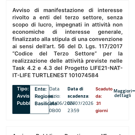
Avviso di manifestazione di interesse
rivolto a enti del terzo settore, senza
scopo di lucro, impegnati in attività non
economiche di interesse generale,
finalizzato alla stipula di una convenzione
ai sensi dell’art. 56 del D. Lgs. 117/2017
“Codice del Terzo Settore” per la
realizzazione delle attività previste nelle
Task 4.2 e 4.3 del Progetto LIFE21-NAT-
IT-LIFE TURTLENEST 101074584
Data
Data di
Tipo:
Ente:
Scaduto
Maggiori
dettagli
inizio:
scadenza
:
Avviso
Regione
da:
26/06/2026
06/07/2026
Pubblico
Basilicata
31
08:00
23:59
giorni