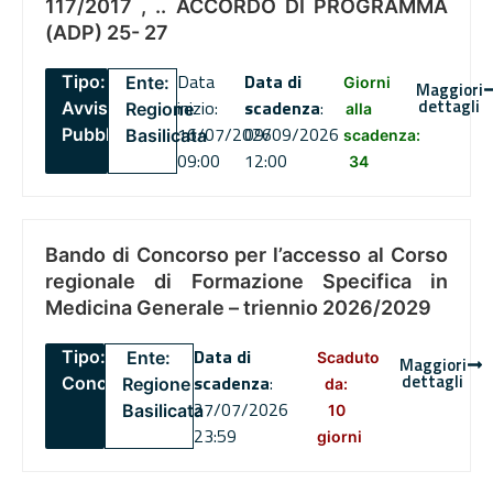
117/2017 , .. ACCORDO DI PROGRAMMA
(ADP) 25- 27
Data
Data di
Tipo:
Ente:
Giorni
Maggiori
dettagli
inizio:
scadenza
:
Avviso
Regione
alla
16/07/2026
09/09/2026
Pubblico
Basilicata
scadenza:
09:00
12:00
34
Bando di Concorso per l’accesso al Corso
regionale di Formazione Specifica in
Medicina Generale – triennio 2026/2029
Data di
Tipo:
Ente:
Scaduto
Maggiori
dettagli
scadenza
:
Concorsi
Regione
da:
27/07/2026
Basilicata
10
23:59
giorni