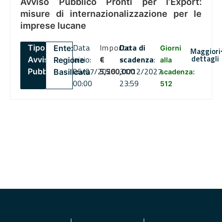
Avviso Pubblico Pronti per l’Export:
misure di internazionalizzazione per le
imprese lucane
Data
Importo
Data di
Tipo:
Ente:
Giorni
Maggiori
dettagli
inizio:
€
scadenza
:
Avviso
Regione
alla
06/07/2026
5,500,000
31/12/2027
Pubblico
Basilicata
scadenza:
00:00
23:59
512