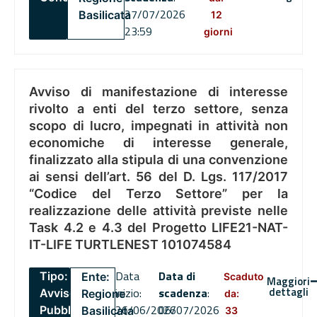
27/07/2026
Basilicata
12
23:59
giorni
Avviso di manifestazione di interesse
rivolto a enti del terzo settore, senza
scopo di lucro, impegnati in attività non
economiche di interesse generale,
finalizzato alla stipula di una convenzione
ai sensi dell’art. 56 del D. Lgs. 117/2017
“Codice del Terzo Settore” per la
realizzazione delle attività previste nelle
Task 4.2 e 4.3 del Progetto LIFE21-NAT-
IT-LIFE TURTLENEST 101074584
Data
Data di
Tipo:
Ente:
Scaduto
Maggiori
dettagli
inizio:
scadenza
:
Avviso
Regione
da:
26/06/2026
06/07/2026
Pubblico
Basilicata
33