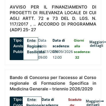
AVVISO PER IL FINANZIAMENTO DI
PROGETTI DI RILEVANZA LOCALE DI CUI
AGLI ARTT. 72 e 73 DEL D. LGS. N.
117/2017 , .. ACCORDO DI PROGRAMMA
(ADP) 25- 27
Data
Data di
Tipo:
Ente:
Giorni
Maggiori
dettagli
inizio:
scadenza
:
Avviso
Regione
alla
16/07/2026
09/09/2026
Pubblico
Basilicata
scadenza:
09:00
12:00
32
Bando di Concorso per l’accesso al Corso
regionale di Formazione Specifica in
Medicina Generale – triennio 2026/2029
Data di
Tipo:
Ente:
Scaduto
Maggiori
dettagli
scadenza
:
Concorsi
Regione
da: