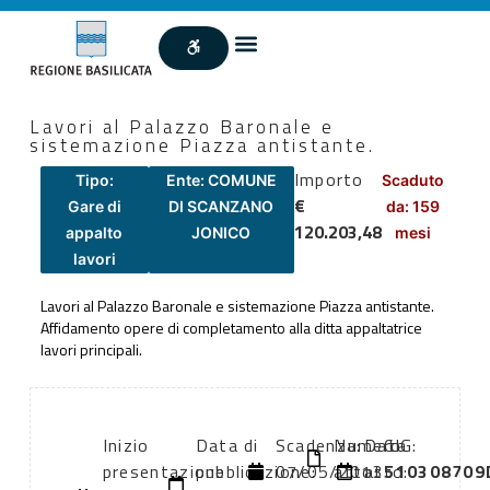
Lavori al Palazzo Baronale e
sistemazione Piazza antistante.
Importo
Tipo:
Ente: COMUNE
Scaduto
€
Gare di
DI SCANZANO
da: 159
120.203,48
appalto
JONICO
mesi
lavori
Lavori al Palazzo Baronale e sistemazione Piazza antistante.
Affidamento opere di completamento alla ditta appaltatrice
lavori principali.
Inizio
Data di
Scadenza:
Numero
Data
CIG:
presentazione
pubblicazione:
07/05/2013
atto:
atto:
510308709