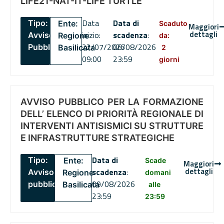
LIFE21-NAT-IT-LIFE TURTLE
Data
Data di
Tipo:
Ente:
Scaduto
Maggiori
dettagli
inizio:
scadenza
:
Avviso
Regione
da:
22/07/2026
06/08/2026
Pubblico
Basilicata
2
09:00
23:59
giorni
AVVISO PUBBLICO PER LA FORMAZIONE
DELL’ ELENCO DI PRIORITÀ REGIONALE DI
INTERVENTI ANTISISMICI SU STRUTTURE
E INFRASTRUTTURE STRATEGICHE
Data di
Tipo:
Ente:
Scade
Maggiori
dettagli
scadenza
:
Avviso
Regione
domani
09/08/2026
pubblico
Basilicata
alle
23:59
23:59