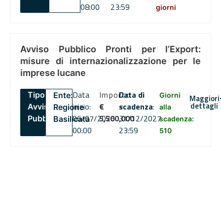
08:00
23:59
giorni
Avviso Pubblico Pronti per l’Export:
misure di internazionalizzazione per le
imprese lucane
Data
Importo
Data di
Tipo:
Ente:
Giorni
Maggiori
dettagli
inizio:
€
scadenza
:
Avviso
Regione
alla
06/07/2026
5,500,000
31/12/2027
Pubblico
Basilicata
scadenza:
00:00
23:59
510