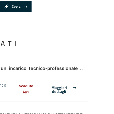
Copia link
ATI
 un incarico tecnico-professionale ..
2026
Scaduto
Maggiori
dettagli
ieri