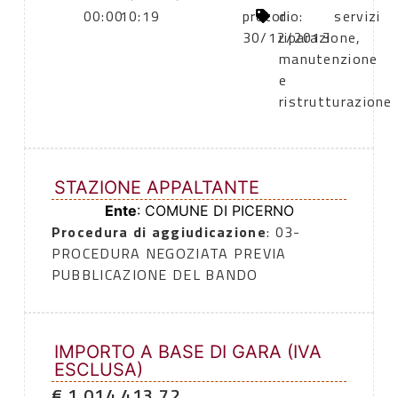
00:00
10:19
pretorio:
di
servizi
30/12/2013
riparazione,
manutenzione
e
ristrutturazione
STAZIONE APPALTANTE
Ente
: COMUNE DI PICERNO
Procedura di aggiudicazione
: 03-
PROCEDURA NEGOZIATA PREVIA
PUBBLICAZIONE DEL BANDO
IMPORTO A BASE DI GARA (IVA
ESCLUSA)
€ 1.014.413,72