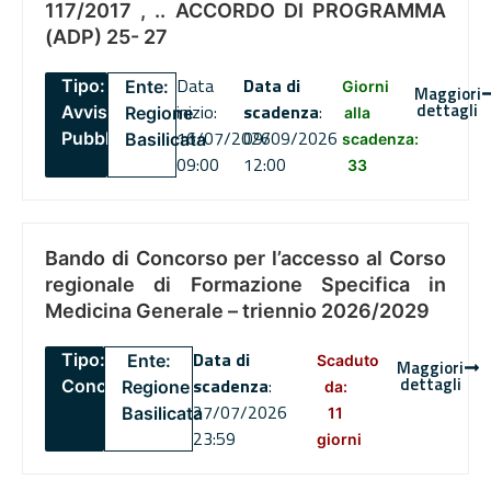
117/2017 , .. ACCORDO DI PROGRAMMA
(ADP) 25- 27
Data
Data di
Tipo:
Ente:
Giorni
Maggiori
dettagli
inizio:
scadenza
:
Avviso
Regione
alla
16/07/2026
09/09/2026
Pubblico
Basilicata
scadenza:
09:00
12:00
33
Bando di Concorso per l’accesso al Corso
regionale di Formazione Specifica in
Medicina Generale – triennio 2026/2029
Data di
Tipo:
Ente:
Scaduto
Maggiori
dettagli
scadenza
:
Concorsi
Regione
da:
27/07/2026
Basilicata
11
23:59
giorni