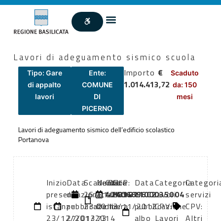
Lavori di adeguamento sismico scuola
Importo
€
Tipo: Gare
Ente:
Scaduto
1.014.413,72
di appalto
COMUNE
da: 150
lavori
DI
mesi
PICERNO
Lavori di adeguamento sismico dell’edificio scolastico
Portanova
Inizio
Data
Scadenza:
Numero
CIG:
Data
CUP:
Data
Categoria
Categori
presentazione
di
26/01/2014
atto:
42406696C2
atto:
H83B1100035004
di
lavori
servizi
istanze:
pubblicazione:
23:00
Delibera
13/11/2012
pubblicazione
CPV:
CPV:
23/12/2013
27/01/2014
73
albo
Lavori
Altri