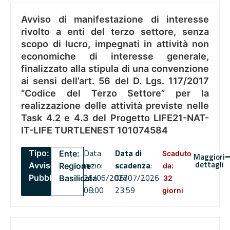
Avviso di manifestazione di interesse
rivolto a enti del terzo settore, senza
scopo di lucro, impegnati in attività non
economiche di interesse generale,
finalizzato alla stipula di una convenzione
ai sensi dell’art. 56 del D. Lgs. 117/2017
“Codice del Terzo Settore” per la
realizzazione delle attività previste nelle
Task 4.2 e 4.3 del Progetto LIFE21-NAT-
IT-LIFE TURTLENEST 101074584
Data
Data di
Tipo:
Ente:
Scaduto
Maggiori
dettagli
inizio:
scadenza
:
Avviso
Regione
da:
26/06/2026
06/07/2026
Pubblico
Basilicata
32
08:00
23:59
giorni