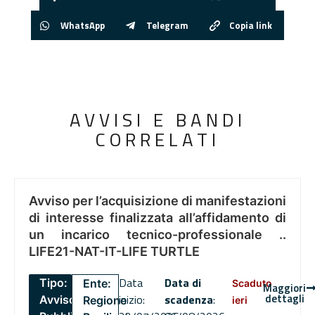
WhatsApp
Telegram
Copia link
AVVISI E BANDI
CORRELATI
Avviso per l’acquisizione di manifestazioni
di interesse finalizzata all’affidamento di
un incarico tecnico-professionale ..
LIFE21-NAT-IT-LIFE TURTLE
Data
Data di
Tipo:
Ente:
Scaduto
Maggiori
dettagli
inizio:
scadenza
:
Avviso
Regione
ieri