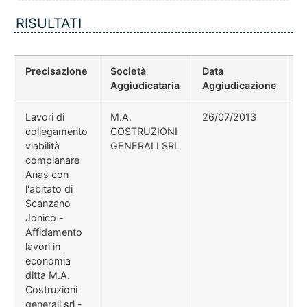
RISULTATI
Precisazione
Società
Data
P
Aggiudicataria
Aggiudicazione
D
Lavori di
M.A.
26/07/2013
collegamento
COSTRUZIONI
viabilità
GENERALI SRL
complanare
Anas con
l'abitato di
Scanzano
Jonico -
Affidamento
lavori in
economia
ditta M.A.
Costruzioni
generali srl -