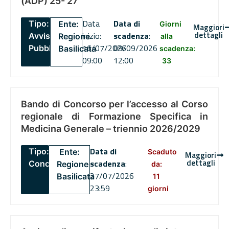
(ADP) 25- 27
Data
Data di
Tipo:
Ente:
Giorni
Maggiori
dettagli
inizio:
scadenza
:
Avviso
Regione
alla
16/07/2026
09/09/2026
Pubblico
Basilicata
scadenza:
09:00
12:00
33
Bando di Concorso per l’accesso al Corso
regionale di Formazione Specifica in
Medicina Generale – triennio 2026/2029
Data di
Tipo:
Ente:
Scaduto
Maggiori
dettagli
scadenza
:
Concorsi
Regione
da:
27/07/2026
Basilicata
11
23:59
giorni