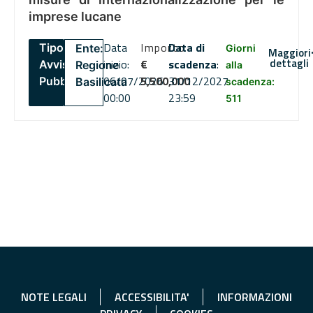
imprese lucane
Data
Importo
Data di
Tipo:
Ente:
Giorni
Maggiori
dettagli
inizio:
€
scadenza
:
Avviso
Regione
alla
06/07/2026
5,500,000
31/12/2027
Pubblico
Basilicata
scadenza:
00:00
23:59
511
NOTE LEGALI
ACCESSIBILITA'
INFORMAZIONI