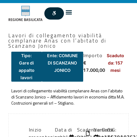
Lavori di collegamento viabilità
complanare Anas con l’abitato di
Scanzano Jonico
Importo
Tipo:
Ente: COMUNE
Scaduto
€
Gare di
DI SCANZANO
da: 157
17.000,00
appalto
JONICO
mesi
lavori
Lavori di collegamento viabilità complanare Anas con l’abitato
di Scanzano Jonico – Affidamento lavori in economia ditta M.A.
Costruzioni generali srl – Stigliano.
Inizio
Data di
Scadenza:
Numero
Data
CIG: