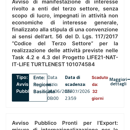
Avviso di manifestazione di interesse
rivolto a enti del terzo settore, senza
scopo di lucro, impegnati in attività non
economiche di interesse generale,
finalizzato alla stipula di una convenzione
ai sensi dell’art. 56 del D. Lgs. 117/2017
“Codice del Terzo Settore” per la
realizzazione delle attività previste nelle
Task 4.2 e 4.3 del Progetto LIFE21-NAT-
IT-LIFE TURTLENEST 101074584
Data
Data di
Tipo:
Ente:
Scaduto
Maggiori
dettagli
inizio:
scadenza
:
Avviso
Regione
da:
26/06/2026
06/07/2026
Pubblico
Basilicata
32
08:00
23:59
giorni
Avviso Pubblico Pronti per l’Export:
misure di internazionalizzazione per le