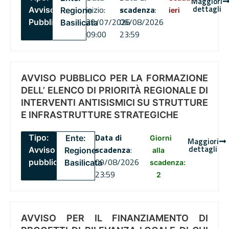
Maggiori
dettagli
inizio:
scadenza
:
Avviso
Regione
ieri
22/07/2026
06/08/2026
Pubblico
Basilicata
09:00
23:59
AVVISO PUBBLICO PER LA FORMAZIONE
DELL’ ELENCO DI PRIORITÀ REGIONALE DI
INTERVENTI ANTISISMICI SU STRUTTURE
E INFRASTRUTTURE STRATEGICHE
Data di
Tipo:
Ente:
Giorni
Maggiori
dettagli
scadenza
:
Avviso
Regione
alla
09/08/2026
pubblico
Basilicata
scadenza:
23:59
2
AVVISO PER IL FINANZIAMENTO DI