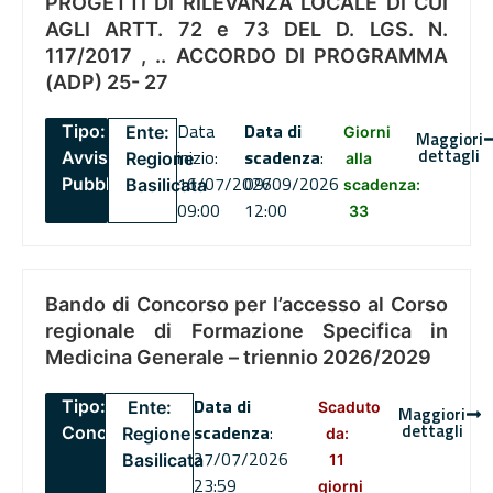
PROGETTI DI RILEVANZA LOCALE DI CUI
AGLI ARTT. 72 e 73 DEL D. LGS. N.
117/2017 , .. ACCORDO DI PROGRAMMA
(ADP) 25- 27
Data
Data di
Tipo:
Ente:
Giorni
Maggiori
dettagli
inizio:
scadenza
:
Avviso
Regione
alla
16/07/2026
09/09/2026
Pubblico
Basilicata
scadenza:
09:00
12:00
33
Bando di Concorso per l’accesso al Corso
regionale di Formazione Specifica in
Medicina Generale – triennio 2026/2029
Data di
Tipo:
Ente:
Scaduto
Maggiori
dettagli
scadenza
:
Concorsi
Regione
da:
27/07/2026
Basilicata
11
23:59
giorni