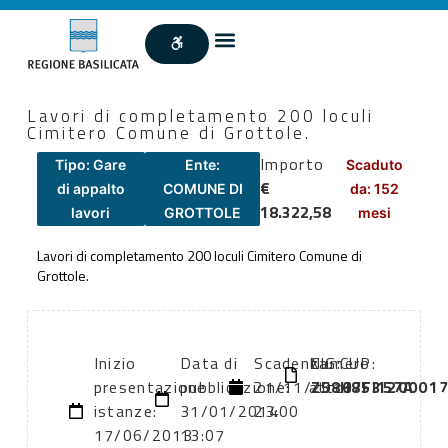
Lavori di completamento 200 loculi
Cimitero Comune di Grottole.
Importo
Tipo: Gare
Ente:
Scaduto
€
di appalto
COMUNE DI
da: 152
18.322,58
lavori
GROTTOLE
mesi
Lavori di completamento 200 loculi Cimitero Comune di
Grottole.
Inizio
Data di
Scadenza:
Numero
CIG:
CUP:
presentazione
pubblicazione:
21/11/2013
atto:
Z5807F357A
H85I120001
istanze:
31/01/2014
23:00
17/06/2013
13:07