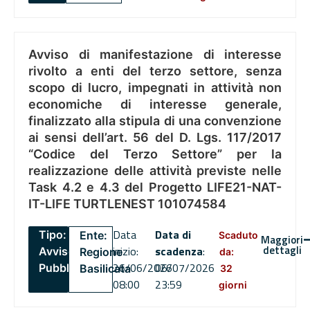
Avviso di manifestazione di interesse
rivolto a enti del terzo settore, senza
scopo di lucro, impegnati in attività non
economiche di interesse generale,
finalizzato alla stipula di una convenzione
ai sensi dell’art. 56 del D. Lgs. 117/2017
“Codice del Terzo Settore” per la
realizzazione delle attività previste nelle
Task 4.2 e 4.3 del Progetto LIFE21-NAT-
IT-LIFE TURTLENEST 101074584
Data
Data di
Tipo:
Ente:
Scaduto
Maggiori
dettagli
inizio:
scadenza
:
Avviso
Regione
da:
26/06/2026
06/07/2026
Pubblico
Basilicata
32
08:00
23:59
giorni