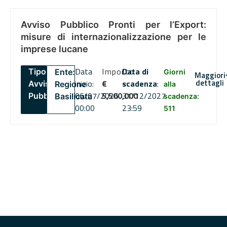
Avviso Pubblico Pronti per l’Export:
misure di internazionalizzazione per le
imprese lucane
Data
Importo
Data di
Tipo:
Ente:
Giorni
Maggiori
dettagli
inizio:
€
scadenza
:
Avviso
Regione
alla
06/07/2026
5,500,000
31/12/2027
Pubblico
Basilicata
scadenza:
00:00
23:59
511