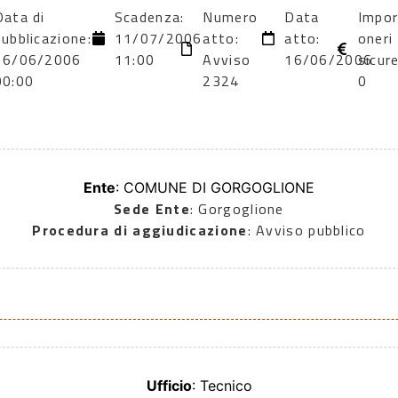
Data di
Scadenza:
Numero
Data
Impo
pubblicazione:
11/07/2006
atto:
atto:
oneri
16/06/2006
11:00
Avviso
16/06/2006
sicur
00:00
2324
0
Ente
: COMUNE DI GORGOGLIONE
Sede Ente
: Gorgoglione
Procedura di aggiudicazione
: Avviso pubblico
Ufficio
: Tecnico