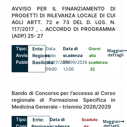
AVVISO PER IL FINANZIAMENTO DI
PROGETTI DI RILEVANZA LOCALE DI CUI
AGLI ARTT. 72 e 73 DEL D. LGS. N.
117/2017 , .. ACCORDO DI PROGRAMMA
(ADP) 25- 27
Data
Data di
Tipo:
Ente:
Giorni
Maggiori
dettagli
inizio:
scadenza
:
Avviso
Regione
alla
16/07/2026
09/09/2026
Pubblico
Basilicata
scadenza:
09:00
12:00
32
Bando di Concorso per l’accesso al Corso
regionale di Formazione Specifica in
Medicina Generale – triennio 2026/2029
Data di
Tipo:
Ente:
Scaduto
Maggiori
dettagli
scadenza
:
Concorsi
Regione
da: