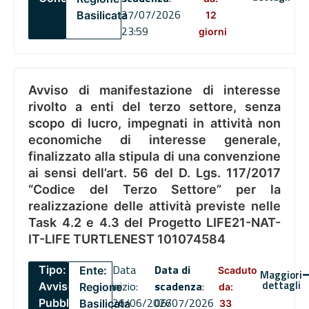
27/07/2026
Basilicata
12
23:59
giorni
Avviso di manifestazione di interesse
rivolto a enti del terzo settore, senza
scopo di lucro, impegnati in attività non
economiche di interesse generale,
finalizzato alla stipula di una convenzione
ai sensi dell’art. 56 del D. Lgs. 117/2017
“Codice del Terzo Settore” per la
realizzazione delle attività previste nelle
Task 4.2 e 4.3 del Progetto LIFE21-NAT-
IT-LIFE TURTLENEST 101074584
Data
Data di
Tipo:
Ente:
Scaduto
Maggiori
dettagli
inizio:
scadenza
:
Avviso
Regione
da:
26/06/2026
06/07/2026
Pubblico
Basilicata
33