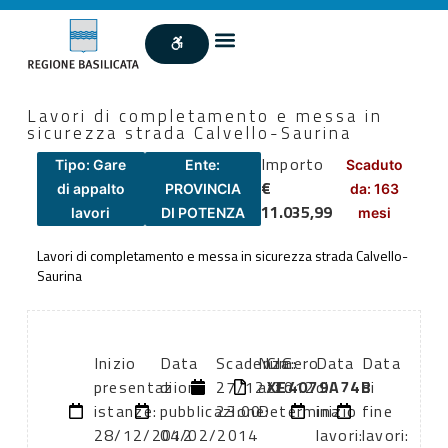
Lavori di completamento e messa in
sicurezza strada Calvello-Saurina
Importo
Tipo: Gare
Ente:
Scaduto
€
di appalto
PROVINCIA
da: 163
11.035,99
lavori
DI POTENZA
mesi
Lavori di completamento e messa in sicurezza strada Calvello-
Saurina
Inizio
Data
Scadenza:
Numero
CIG:
Data
Data
presentazione
di
27/12/2012
atto:
XE4079A74B
di
di
istanze:
pubblicazione:
23:00
Determina
inizio
fine
28/12/2012
04/02/2014
lavori:
lavori: