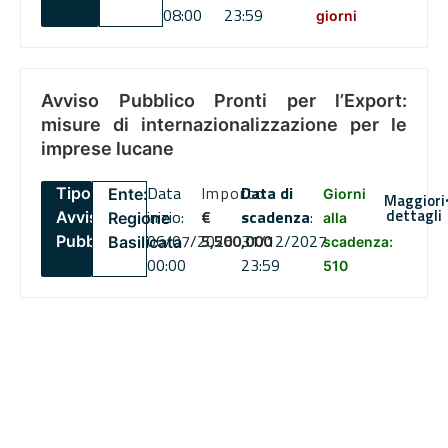
08:00
23:59
giorni
Avviso Pubblico Pronti per l’Export:
misure di internazionalizzazione per le
imprese lucane
Data
Importo
Data di
Tipo:
Ente:
Giorni
Maggiori
dettagli
inizio:
€
scadenza
:
Avviso
Regione
alla
06/07/2026
5,500,000
31/12/2027
Pubblico
Basilicata
scadenza:
00:00
23:59
510