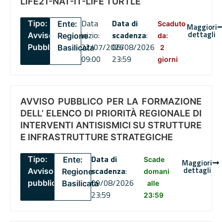
LIFE21-NAT-IT-LIFE TURTLE
Data
Data di
Tipo:
Ente:
Scaduto
Maggiori
dettagli
inizio:
scadenza
:
Avviso
Regione
da:
22/07/2026
06/08/2026
Pubblico
Basilicata
2
09:00
23:59
giorni
AVVISO PUBBLICO PER LA FORMAZIONE
DELL’ ELENCO DI PRIORITÀ REGIONALE DI
INTERVENTI ANTISISMICI SU STRUTTURE
E INFRASTRUTTURE STRATEGICHE
Data di
Tipo:
Ente:
Scade
Maggiori
dettagli
scadenza
:
Avviso
Regione
domani
09/08/2026
pubblico
Basilicata
alle
23:59
23:59