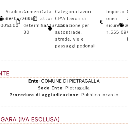
Scadenza:
Numero
Data
Categoria lavori
Importo
zione:
18/04/2005
atto:
atto:
CPV: Lavori di
oneri
2005
10:00
determina
15/03/2005
fondazione per
sicurezza
30
autostrade,
1.555,09
strade, vie e
passaggi pedonali
NTE
Ente
: COMUNE DI PIETRAGALLA
Sede Ente
: Pietragalla
Procedura di aggiudicazione
: Pubblico incanto
 GARA (IVA ESCLUSA)