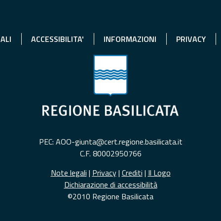
ALI
ACCESSIBILITA'
INFORMAZIONI
PRIVACY
PEC: AOO-giunta@cert.regione.basilicata.it
C.F. 80002950766
Note legali
|
Privacy
|
Crediti
|
Il Logo
Dichiarazione di accessibilità
©2010 Regione Basilicata