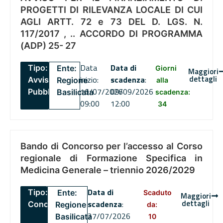
PROGETTI DI RILEVANZA LOCALE DI CUI
AGLI ARTT. 72 e 73 DEL D. LGS. N.
117/2017 , .. ACCORDO DI PROGRAMMA
(ADP) 25- 27
Data
Data di
Tipo:
Ente:
Giorni
Maggiori
dettagli
inizio:
scadenza
:
Avviso
Regione
alla
16/07/2026
09/09/2026
Pubblico
Basilicata
scadenza:
09:00
12:00
34
Bando di Concorso per l’accesso al Corso
regionale di Formazione Specifica in
Medicina Generale – triennio 2026/2029
Data di
Tipo:
Ente:
Scaduto
Maggiori
dettagli
scadenza
:
Concorsi
Regione
da:
27/07/2026
Basilicata
10