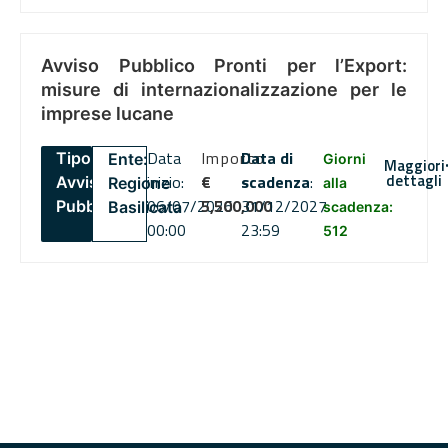
Avviso Pubblico Pronti per l’Export:
misure di internazionalizzazione per le
imprese lucane
Data
Importo
Data di
Tipo:
Ente:
Giorni
Maggiori
dettagli
inizio:
€
scadenza
:
Avviso
Regione
alla
06/07/2026
5,500,000
31/12/2027
Pubblico
Basilicata
scadenza:
00:00
23:59
512