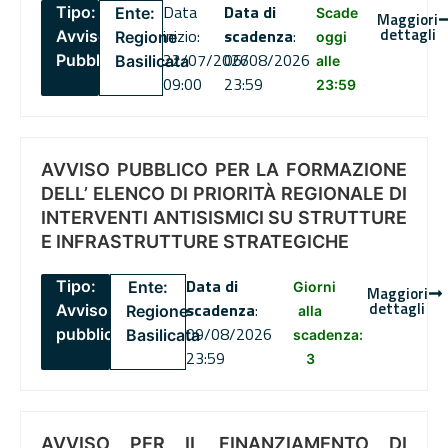
Data
Data di
Tipo:
Ente:
Scade
Maggiori
dettagli
inizio:
scadenza
:
Avviso
Regione
oggi
22/07/2026
06/08/2026
Pubblico
Basilicata
alle
09:00
23:59
23:59
AVVISO PUBBLICO PER LA FORMAZIONE
DELL’ ELENCO DI PRIORITÀ REGIONALE DI
INTERVENTI ANTISISMICI SU STRUTTURE
E INFRASTRUTTURE STRATEGICHE
Data di
Tipo:
Ente:
Giorni
Maggiori
dettagli
scadenza
:
Avviso
Regione
alla
09/08/2026
pubblico
Basilicata
scadenza:
23:59
3
AVVISO PER IL FINANZIAMENTO DI