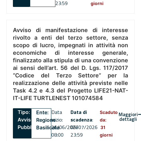
23:59
giorni
Avviso di manifestazione di interesse
rivolto a enti del terzo settore, senza
scopo di lucro, impegnati in attività non
economiche di interesse generale,
finalizzato alla stipula di una convenzione
ai sensi dell’art. 56 del D. Lgs. 117/2017
“Codice del Terzo Settore” per la
realizzazione delle attività previste nelle
Task 4.2 e 4.3 del Progetto LIFE21-NAT-
IT-LIFE TURTLENEST 101074584
Data
Data di
Tipo:
Ente:
Scaduto
Maggiori
dettagli
inizio:
scadenza
:
Avviso
Regione
da:
26/06/2026
06/07/2026
Pubblico
Basilicata
31
08:00
23:59
giorni