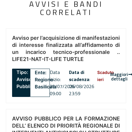
AVVISI E BANDI
CORRELATI
Avviso per l’acquisizione di manifestazioni
di interesse finalizzata all’affidamento di
un incarico tecnico-professionale ..
LIFE21-NAT-IT-LIFE TURTLE
Data
Data di
Tipo:
Ente:
Scaduto
Maggiori
dettagli
inizio:
scadenza
:
Avviso
Regione
ieri
22/07/2026
06/08/2026
Pubblico
Basilicata
09:00
23:59
AVVISO PUBBLICO PER LA FORMAZIONE
DELL’ ELENCO DI PRIORITÀ REGIONALE DI