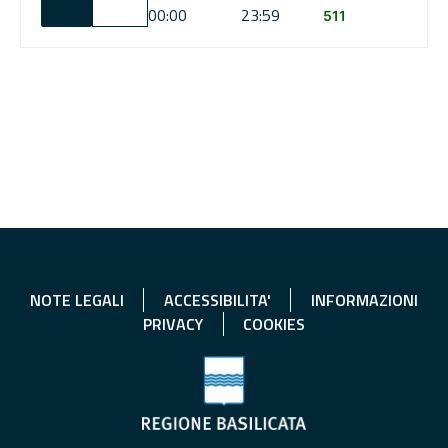
00:00
23:59
511
NOTE LEGALI
ACCESSIBILITA'
INFORMAZIONI
PRIVACY
COOKIES