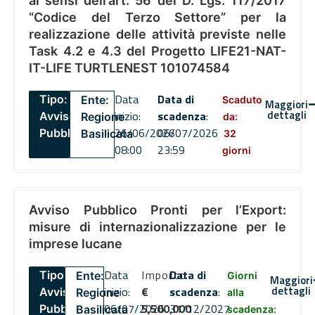
ai sensi dell’art. 56 del D. Lgs. 117/2017
“Codice del Terzo Settore” per la
realizzazione delle attività previste nelle
Task 4.2 e 4.3 del Progetto LIFE21-NAT-
IT-LIFE TURTLENEST 101074584
Data
Data di
Tipo:
Ente:
Scaduto
Maggiori
dettagli
inizio:
scadenza
:
Avviso
Regione
da:
26/06/2026
06/07/2026
Pubblico
Basilicata
32
08:00
23:59
giorni
Avviso Pubblico Pronti per l’Export:
misure di internazionalizzazione per le
imprese lucane
Data
Importo
Data di
Tipo:
Ente:
Giorni
Maggiori
dettagli
inizio:
€
scadenza
:
Avviso
Regione
alla
06/07/2026
5,500,000
31/12/2027
Pubblico
Basilicata
scadenza: