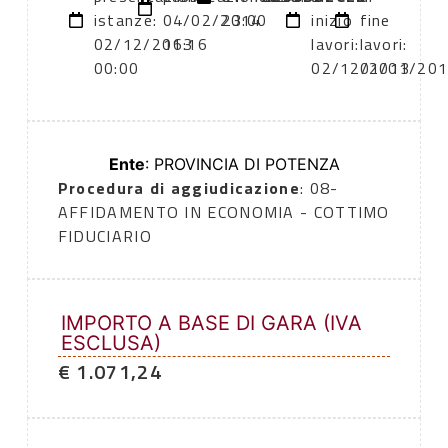
istanze:
04/02/2014
23:00
inizio
fine
02/12/2013
16:16
lavori:
lavori:
00:00
02/12/2013
01/01/20
Ente
: PROVINCIA DI POTENZA
Procedura di aggiudicazione
: 08-
AFFIDAMENTO IN ECONOMIA - COTTIMO
FIDUCIARIO
IMPORTO A BASE DI GARA (IVA
ESCLUSA)
€ 1.071,24