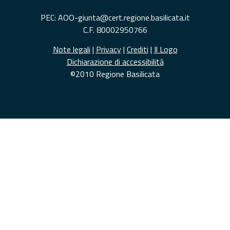
PEC: AOO-giunta@cert.regione.basilicata.it
C.F. 80002950766
Note legali
|
Privacy
|
Crediti
|
Il Logo
Dichiarazione di accessibilità
©2010 Regione Basilicata