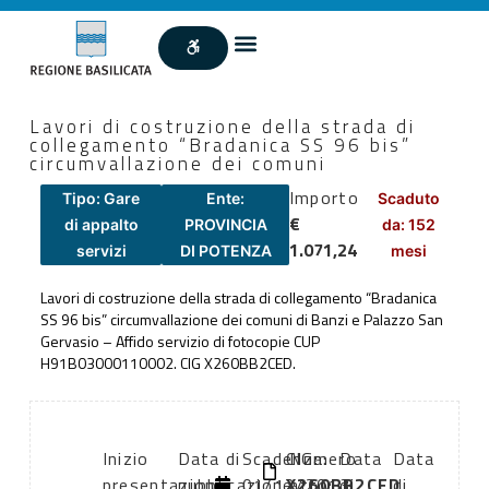
Lavori di costruzione della strada di
collegamento “Bradanica SS 96 bis”
circumvallazione dei comuni
Importo
Tipo: Gare
Ente:
Scaduto
€
di appalto
PROVINCIA
da: 152
1.071,24
servizi
DI POTENZA
mesi
Lavori di costruzione della strada di collegamento “Bradanica
SS 96 bis” circumvallazione dei comuni di Banzi e Palazzo San
Gervasio – Affido servizio di fotocopie CUP
H91B03000110002. CIG X260BB2CED.
Inizio
Data di
Scadenza:
CIG:
Numero
Data
Data
presentazione
pubblicazione:
01/12/2013
X260BB2CED
atto:
di
di