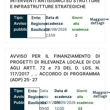
INTERVENTI ANTISISMICI SU STRUTTURE
E INFRASTRUTTURE STRATEGICHE
Data di
Tipo:
Ente:
Giorni
Maggiori
dettagli
scadenza
:
Avviso
Regione
alla
09/08/2026
pubblico
Basilicata
scadenza:
23:59
2
AVVISO PER IL FINANZIAMENTO DI
PROGETTI DI RILEVANZA LOCALE DI CUI
AGLI ARTT. 72 e 73 DEL D. LGS. N.
117/2017 , .. ACCORDO DI PROGRAMMA
(ADP) 25- 27
Data
Data di
Tipo:
Ente:
Giorni
Maggiori
dettagli
inizio:
scadenza
:
Avviso
Regione
alla
16/07/2026
09/09/2026
Pubblico
Basilicata
scadenza:
09:00
12:00
33