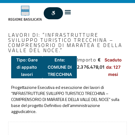
LAVORI DI: “INFRASTRUTTURE
SVILUPPO TURISTICO TRECCHINA –
COMPRENSORIO DI MARATEA E DELLA
VALLE DEL NOCE.”
Importo
€
Tipo: Gare
Ente:
Scaduto
2.376.478,01
di appalto
COMUNE DI
da: 127
lavori
TRECCHINA
mesi
Progettazione Esecutiva ed esecuzione dei lavori di
“INFRASTRUTTURE SVILUPPO TURISTICO TRECCHINA –
COMPRENSORIO DI MARATEA E DELLA VALLE DEL NOCE” sulla
base del progetto Definitivo dell’amministrazione
aggiudicatrice.