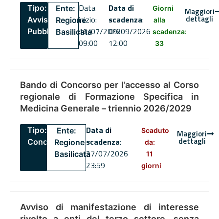
Data
Data di
Tipo:
Ente:
Giorni
Maggiori
dettagli
inizio:
scadenza
:
Avviso
Regione
alla
16/07/2026
09/09/2026
Pubblico
Basilicata
scadenza:
09:00
12:00
33
Bando di Concorso per l’accesso al Corso
regionale di Formazione Specifica in
Medicina Generale – triennio 2026/2029
Data di
Tipo:
Ente:
Scaduto
Maggiori
dettagli
scadenza
:
Concorsi
Regione
da:
27/07/2026
Basilicata
11
23:59
giorni
Avviso di manifestazione di interesse
rivolto a enti del terzo settore, senza