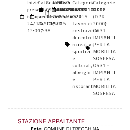
Inizio
Data
Scadenza:
Numero
CIG:
Data
CUP:
Categoria
Categorie
presentazione
di
09/12/2015
atto:
6444546F95
atto:
H57B14000100002
lavori
lavori
istanze:
pubblicazione:
11:00
Determina
23/10/2015
CPV:
(DPR
24/10/2015
24/10/2015
720
Lavori di
2000):
12:00
17:38
costruzione
OS31 -
di centri
IMPIANTI
ricreativi,
PER LA
sportivi
MOBILITA
e
SOSPESA
culturali,
OS31 -
alberghi
IMPIANTI
e
PER LA
ristoranti
MOBILITA
SOSPESA
STAZIONE APPALTANTE
Ente
: COMUNE DI TRECCHINA