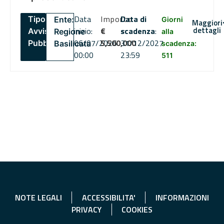
Data
Importo
Data di
Tipo:
Ente:
Giorni
Maggiori
dettagli
inizio:
€
scadenza
:
Avviso
Regione
alla
06/07/2026
5,500,000
31/12/2027
Pubblico
Basilicata
scadenza:
00:00
23:59
511
NOTE LEGALI
ACCESSIBILITA'
INFORMAZIONI
PRIVACY
COOKIES