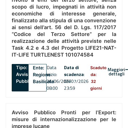
scopo di lucro, impegnati in attività non
economiche di interesse generale,
finalizzato alla stipula di una convenzione
ai sensi dell’art. 56 del D. Lgs. 117/2017
“Codice del Terzo Settore” per la
realizzazione delle attività previste nelle
Task 4.2 e 4.3 del Progetto LIFE21-NAT-
IT-LIFE TURTLENEST 101074584
Data
Data di
Tipo:
Ente:
Scaduto
Maggiori
dettagli
inizio:
scadenza
:
Avviso
Regione
da:
26/06/2026
06/07/2026
Pubblico
Basilicata
32
08:00
23:59
giorni
Avviso Pubblico Pronti per l’Export:
misure di internazionalizzazione per le
imprese lucane