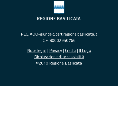
PEC: AOO-giunta@cert.regione.basilicata.it
C.F. 80002950766
Note legali
|
Privacy
|
Crediti
|
Il Logo
Dichiarazione di accessibilità
©2010 Regione Basilicata