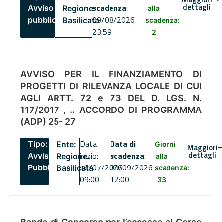
dettagli
scadenza
:
Avviso
Regione
alla
09/08/2026
pubblico
Basilicata
scadenza:
23:59
2
AVVISO PER IL FINANZIAMENTO DI
PROGETTI DI RILEVANZA LOCALE DI CUI
AGLI ARTT. 72 e 73 DEL D. LGS. N.
117/2017 , .. ACCORDO DI PROGRAMMA
(ADP) 25- 27
Data
Data di
Tipo:
Ente:
Giorni
Maggiori
dettagli
inizio:
scadenza
:
Avviso
Regione
alla
16/07/2026
09/09/2026
Pubblico
Basilicata
scadenza:
09:00
12:00
33
Bando di Concorso per l’accesso al Corso