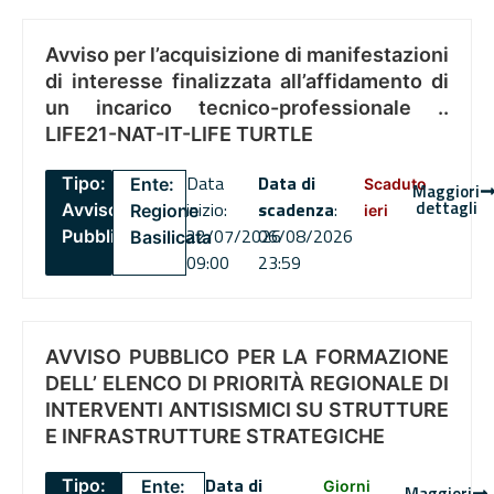
Avviso per l’acquisizione di manifestazioni
di interesse finalizzata all’affidamento di
un incarico tecnico-professionale ..
LIFE21-NAT-IT-LIFE TURTLE
Data
Data di
Tipo:
Ente:
Scaduto
Maggiori
dettagli
inizio:
scadenza
:
Avviso
Regione
ieri
22/07/2026
06/08/2026
Pubblico
Basilicata
09:00
23:59
AVVISO PUBBLICO PER LA FORMAZIONE
DELL’ ELENCO DI PRIORITÀ REGIONALE DI
INTERVENTI ANTISISMICI SU STRUTTURE
E INFRASTRUTTURE STRATEGICHE
Data di
Tipo:
Ente:
Giorni
Maggiori