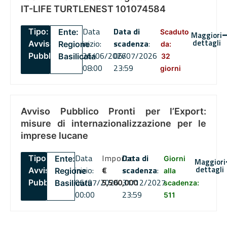
IT-LIFE TURTLENEST 101074584
Data
Data di
Tipo:
Ente:
Scaduto
Maggiori
dettagli
inizio:
scadenza
:
Avviso
Regione
da:
26/06/2026
06/07/2026
Pubblico
Basilicata
32
08:00
23:59
giorni
Avviso Pubblico Pronti per l’Export:
misure di internazionalizzazione per le
imprese lucane
Data
Importo
Data di
Tipo:
Ente:
Giorni
Maggiori
dettagli
inizio:
€
scadenza
:
Avviso
Regione
alla
06/07/2026
5,500,000
31/12/2027
Pubblico
Basilicata
scadenza:
00:00
23:59
511