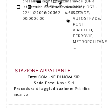
presentazione
di
27/12/2006
atto:
atto:
oneri
lavori (DPR
istanze:
pubblicazione:
12:00
Determinazione
21/11/2006
sicurezza:
2000): OG3 -
22/11/2006
22/11/2006
1392
4.664,22
STRADE,
00:00
00:00
AUTOSTRADE,
PONTI,
VIADOTTI,
FERROVIE,
METROPOLITANE
...
STAZIONE APPALTANTE
Ente
: COMUNE DI NOVA SIRI
Sede Ente
: Nova Siri
Procedura di aggiudicazione
: Pubblico
incanto