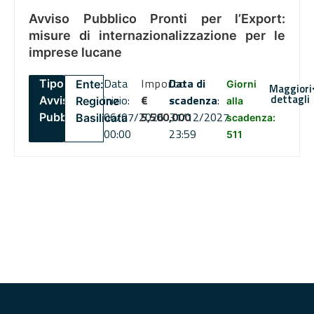
Avviso Pubblico Pronti per l’Export:
misure di internazionalizzazione per le
imprese lucane
Data
Importo
Data di
Tipo:
Ente:
Giorni
Maggiori
dettagli
inizio:
€
scadenza
:
Avviso
Regione
alla
06/07/2026
5,500,000
31/12/2027
Pubblico
Basilicata
scadenza:
00:00
23:59
511