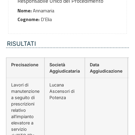
Responsabile Unico del Procedimento
Nome:
Annamaria
Cognome:
D'Elia
RISULTATI
Precisazione
Società
Data
P
Aggiudicataria
Aggiudicazione
Lavori di
Lucana
manutenzione
Ascensori di
a seguito di
Potenza
prescrizioni
relativo
all'impianto
elevatore a
servizio