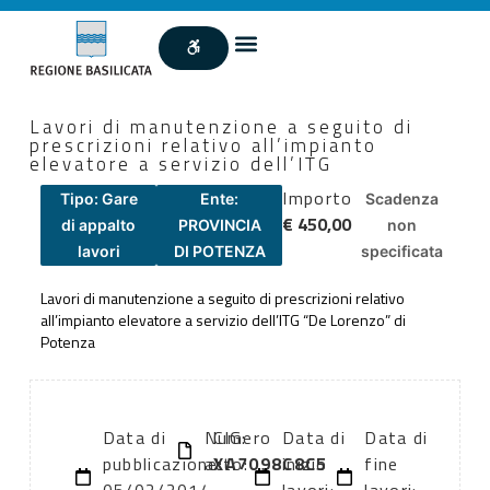
Lavori di manutenzione a seguito di
prescrizioni relativo all’impianto
elevatore a servizio dell’ITG
Importo
Tipo: Gare
Ente:
Scadenza
€ 450,00
di appalto
PROVINCIA
non
lavori
DI POTENZA
specificata
Lavori di manutenzione a seguito di prescrizioni relativo
all’impianto elevatore a servizio dell’ITG “De Lorenzo” di
Potenza
Data di
Numero
CIG:
Data di
Data di
pubblicazione:
atto:
XA7098C8C5
inizio
fine