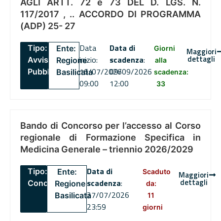
AGLI ARTT. 72 e 73 DEL D. LGS. N.
117/2017 , .. ACCORDO DI PROGRAMMA
(ADP) 25- 27
Data
Data di
Tipo:
Ente:
Giorni
Maggiori
dettagli
inizio:
scadenza
:
Avviso
Regione
alla
16/07/2026
09/09/2026
Pubblico
Basilicata
scadenza:
09:00
12:00
33
Bando di Concorso per l’accesso al Corso
regionale di Formazione Specifica in
Medicina Generale – triennio 2026/2029
Data di
Tipo:
Ente:
Scaduto
Maggiori
dettagli
scadenza
:
Concorsi
Regione
da:
27/07/2026
Basilicata
11
23:59
giorni