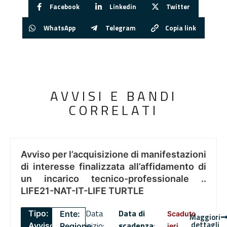
Facebook
Linkedin
Twitter
WhatsApp
Telegram
Copia link
AVVISI E BANDI
CORRELATI
Avviso per l’acquisizione di manifestazioni
di interesse finalizzata all’affidamento di
un incarico tecnico-professionale ..
LIFE21-NAT-IT-LIFE TURTLE
Data
Data di
Tipo:
Ente:
Scaduto
Maggiori
dettagli
inizio:
scadenza
:
Avviso
Regione
ieri