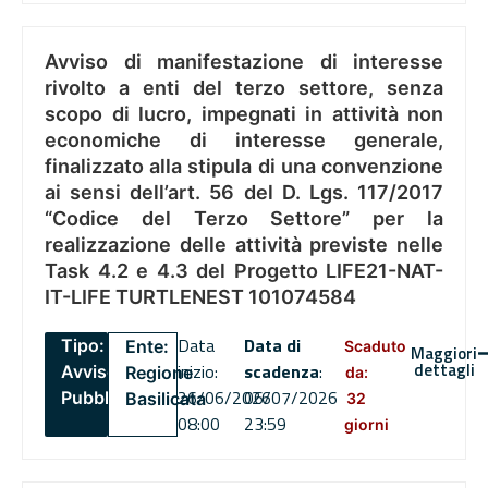
Avviso di manifestazione di interesse
rivolto a enti del terzo settore, senza
scopo di lucro, impegnati in attività non
economiche di interesse generale,
finalizzato alla stipula di una convenzione
ai sensi dell’art. 56 del D. Lgs. 117/2017
“Codice del Terzo Settore” per la
realizzazione delle attività previste nelle
Task 4.2 e 4.3 del Progetto LIFE21-NAT-
IT-LIFE TURTLENEST 101074584
Data
Data di
Tipo:
Ente:
Scaduto
Maggiori
dettagli
inizio:
scadenza
:
Avviso
Regione
da:
26/06/2026
06/07/2026
Pubblico
Basilicata
32
08:00
23:59
giorni