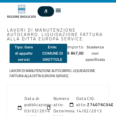
LAVORI DI MANUTENZIONE
AUTOCARRO. LIQUIDAZIONE FATTURA
ALLA DITTA EUROPA SERVICE.
Importo
Tipo: Gare
Ente:
Scadenza
€ 847,00
di appalto
COMUNE DI
non
servizi
GROTTOLE
specificata
LAVORI DI MANUTENZIONE AUTOCARRO. LIQUIDAZIONE
FATTURA ALLA DITTA EUROPA SERVICE.
Data di
Numero
Data
CIG:
pubblicazione:
atto:
atto:
Z74076C04E
03/02/2014
Determina
14/02/2013