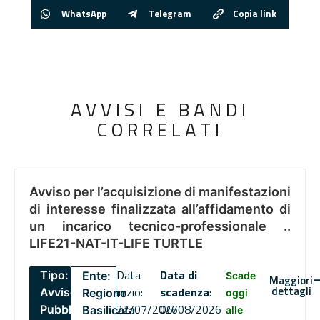
WhatsApp
Telegram
Copia link
AVVISI E BANDI
CORRELATI
Avviso per l’acquisizione di manifestazioni
di interesse finalizzata all’affidamento di
un incarico tecnico-professionale ..
LIFE21-NAT-IT-LIFE TURTLE
Data
Data di
Tipo:
Ente:
Scade
Maggiori
dettagli
inizio:
scadenza
:
Avviso
Regione
oggi
22/07/2026
06/08/2026
Pubblico
Basilicata
alle