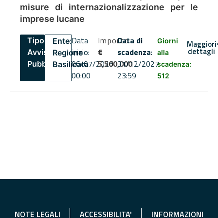
misure di internazionalizzazione per le
imprese lucane
Data
Importo
Data di
Tipo:
Ente:
Giorni
Maggiori
dettagli
inizio:
€
scadenza
:
Avviso
Regione
alla
06/07/2026
5,500,000
31/12/2027
Pubblico
Basilicata
scadenza:
00:00
23:59
512
NOTE LEGALI
ACCESSIBILITA'
INFORMAZIONI