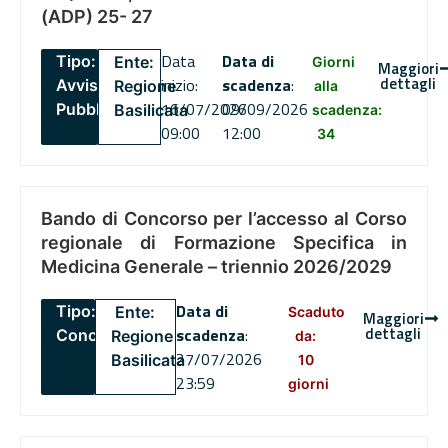
(ADP) 25- 27
Data
Data di
Tipo:
Ente:
Giorni
Maggiori
dettagli
inizio:
scadenza
:
Avviso
Regione
alla
16/07/2026
09/09/2026
Pubblico
Basilicata
scadenza:
09:00
12:00
34
Bando di Concorso per l’accesso al Corso
regionale di Formazione Specifica in
Medicina Generale – triennio 2026/2029
Data di
Tipo:
Ente:
Scaduto
Maggiori
dettagli
scadenza
:
Concorsi
Regione
da:
27/07/2026
Basilicata
10
23:59
giorni