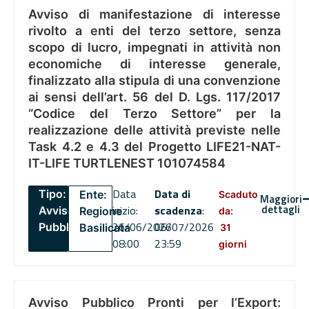
Avviso di manifestazione di interesse
rivolto a enti del terzo settore, senza
scopo di lucro, impegnati in attività non
economiche di interesse generale,
finalizzato alla stipula di una convenzione
ai sensi dell’art. 56 del D. Lgs. 117/2017
“Codice del Terzo Settore” per la
realizzazione delle attività previste nelle
Task 4.2 e 4.3 del Progetto LIFE21-NAT-
IT-LIFE TURTLENEST 101074584
Data
Data di
Tipo:
Ente:
Scaduto
Maggiori
dettagli
inizio:
scadenza
:
Avviso
Regione
da:
26/06/2026
06/07/2026
Pubblico
Basilicata
31
08:00
23:59
giorni
Avviso Pubblico Pronti per l’Export: