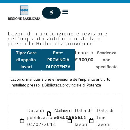
Lavori di manutenzione e revisione
dell’impianto antifurto installato
presso la Biblioteca provincia
Importo
Tipo: Gare
Ente:
Scadenza
€ 300,00
di appalto
PROVINCIA
non
lavori
DI POTENZA
specificata
Lavori di manutenzione e revisione dell’impianto antifurto
installato presso la Biblioteca provinciale di Potenza
Data di
Numero
CIG:
Data di
Data di
pubblicazione:
atto:
X4C098C8C1
inizio
fine
04/02/2014
lavori:
lavori: