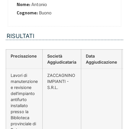
Nome:
Antonio
Cognome:
Buono
RISULTATI
Precisazione
Società
Data
P
Aggiudicataria
Aggiudicazione
Lavori di
ZACCAGNINO
manutenzione
IMPIANTI -
e revisione
S.R.L.
dell'impianto
antifurto
installato
presso la
Biblioteca
provinciale di