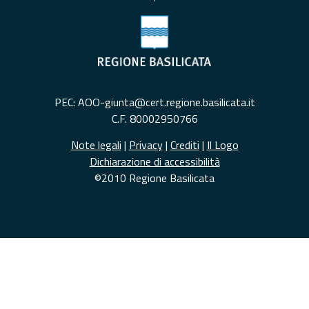
PEC: AOO-giunta@cert.regione.basilicata.it
C.F. 80002950766
Note legali
|
Privacy
|
Crediti
|
Il Logo
Dichiarazione di accessibilità
©2010 Regione Basilicata