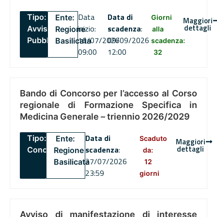
Data
Data di
Tipo:
Ente:
Giorni
Maggiori
dettagli
inizio:
scadenza
:
Avviso
Regione
alla
16/07/2026
09/09/2026
Pubblico
Basilicata
scadenza:
09:00
12:00
32
Bando di Concorso per l’accesso al Corso
regionale di Formazione Specifica in
Medicina Generale – triennio 2026/2029
Data di
Tipo:
Ente:
Scaduto
Maggiori
dettagli
scadenza
:
Concorsi
Regione
da:
27/07/2026
Basilicata
12
23:59
giorni
Avviso di manifestazione di interesse