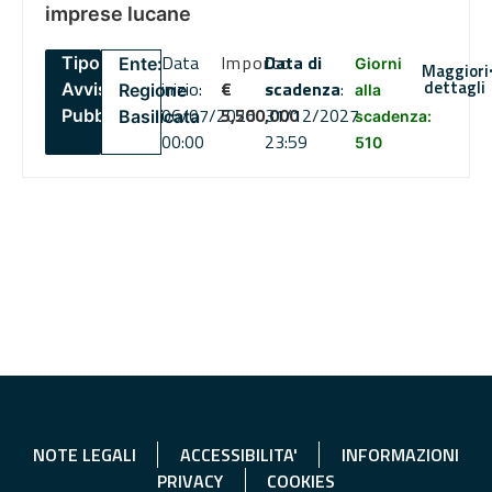
imprese lucane
Data
Importo
Data di
Tipo:
Ente:
Giorni
Maggiori
dettagli
inizio:
€
scadenza
:
Avviso
Regione
alla
06/07/2026
5,500,000
31/12/2027
Pubblico
Basilicata
scadenza:
00:00
23:59
510
NOTE LEGALI
ACCESSIBILITA'
INFORMAZIONI
PRIVACY
COOKIES