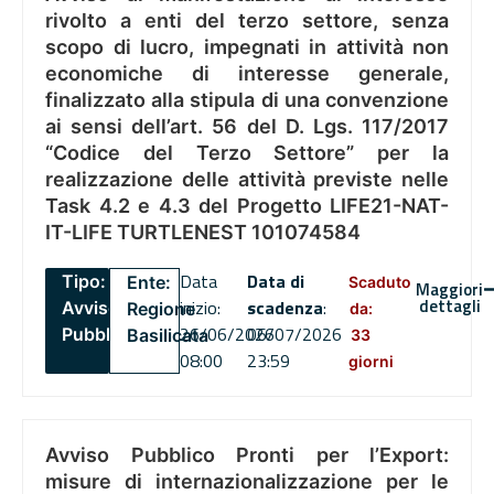
rivolto a enti del terzo settore, senza
scopo di lucro, impegnati in attività non
economiche di interesse generale,
finalizzato alla stipula di una convenzione
ai sensi dell’art. 56 del D. Lgs. 117/2017
“Codice del Terzo Settore” per la
realizzazione delle attività previste nelle
Task 4.2 e 4.3 del Progetto LIFE21-NAT-
IT-LIFE TURTLENEST 101074584
Data
Data di
Tipo:
Ente:
Scaduto
Maggiori
dettagli
inizio:
scadenza
:
Avviso
Regione
da:
26/06/2026
06/07/2026
Pubblico
Basilicata
33
08:00
23:59
giorni
Avviso Pubblico Pronti per l’Export:
misure di internazionalizzazione per le