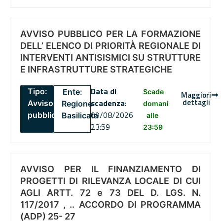
AVVISO PUBBLICO PER LA FORMAZIONE
DELL’ ELENCO DI PRIORITÀ REGIONALE DI
INTERVENTI ANTISISMICI SU STRUTTURE
E INFRASTRUTTURE STRATEGICHE
Data di
Tipo:
Ente:
Scade
Maggiori
dettagli
scadenza
:
Avviso
Regione
domani
09/08/2026
pubblico
Basilicata
alle
23:59
23:59
AVVISO PER IL FINANZIAMENTO DI
PROGETTI DI RILEVANZA LOCALE DI CUI
AGLI ARTT. 72 e 73 DEL D. LGS. N.
117/2017 , .. ACCORDO DI PROGRAMMA
(ADP) 25- 27