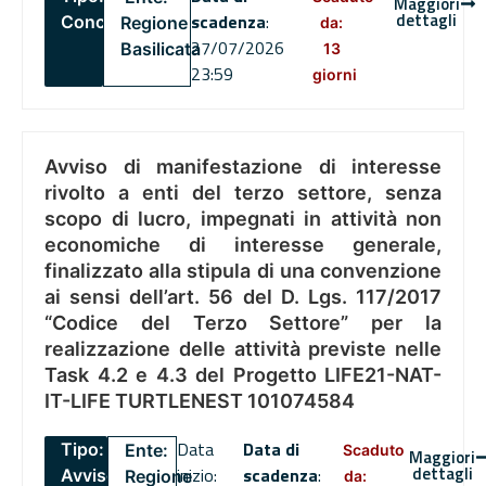
Maggiori
dettagli
scadenza
:
Concorsi
Regione
da:
27/07/2026
Basilicata
13
23:59
giorni
Avviso di manifestazione di interesse
rivolto a enti del terzo settore, senza
scopo di lucro, impegnati in attività non
economiche di interesse generale,
finalizzato alla stipula di una convenzione
ai sensi dell’art. 56 del D. Lgs. 117/2017
“Codice del Terzo Settore” per la
realizzazione delle attività previste nelle
Task 4.2 e 4.3 del Progetto LIFE21-NAT-
IT-LIFE TURTLENEST 101074584
Data
Data di
Tipo:
Ente:
Scaduto
Maggiori
dettagli
inizio:
scadenza
:
Avviso
Regione
da: