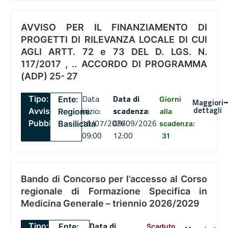
AVVISO PER IL FINANZIAMENTO DI
PROGETTI DI RILEVANZA LOCALE DI CUI
AGLI ARTT. 72 e 73 DEL D. LGS. N.
117/2017 , .. ACCORDO DI PROGRAMMA
(ADP) 25- 27
Data
Data di
Tipo:
Ente:
Giorni
Maggiori
dettagli
inizio:
scadenza
:
Avviso
Regione
alla
16/07/2026
09/09/2026
Pubblico
Basilicata
scadenza:
09:00
12:00
31
Bando di Concorso per l’accesso al Corso
regionale di Formazione Specifica in
Medicina Generale – triennio 2026/2029
Data di
Tipo:
Ente:
Scaduto