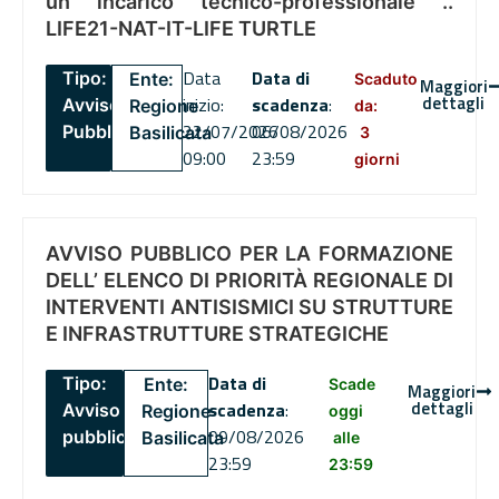
un incarico tecnico-professionale ..
LIFE21-NAT-IT-LIFE TURTLE
Data
Data di
Tipo:
Ente:
Scaduto
Maggiori
dettagli
inizio:
scadenza
:
Avviso
Regione
da:
22/07/2026
06/08/2026
Pubblico
Basilicata
3
09:00
23:59
giorni
AVVISO PUBBLICO PER LA FORMAZIONE
DELL’ ELENCO DI PRIORITÀ REGIONALE DI
INTERVENTI ANTISISMICI SU STRUTTURE
E INFRASTRUTTURE STRATEGICHE
Data di
Tipo:
Ente:
Scade
Maggiori
dettagli
scadenza
:
Avviso
Regione
oggi
09/08/2026
pubblico
Basilicata
alle
23:59
23:59