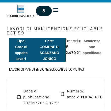
LAVORI DI MANUTENZIONE SCUOLABUS
DET 59
Importo
Tipo:
Ente:
Scadenza
€
Gare di
COMUNE DI
non
2.470,21
appalto
SCANZANO
specificata
lavori
JONICO
LAVORI DI MANUTENZIONE SCUOLABUS COMUNALI
Data di
Numero
CIG:
pubblicazione:
atto:
ZD109456FB
29/01/2014 12:51