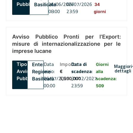
26/06/2026
06/07/2026
Pubblico
Basilicata
34
08:00
23:59
giorni
Avviso Pubblico Pronti per l’Export:
misure di internazionalizzazione per le
imprese lucane
Data
Importo
Data di
Tipo:
Ente:
Giorni
Maggiori
dettagli
inizio:
€
scadenza
:
Avviso
Regione
alla
06/07/2026
5,500,000
31/12/2027
Pubblico
Basilicata
scadenza:
00:00
23:59
509