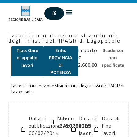
Lavori di manutenzione straordinaria
degli infissi dell’IPAGR di Lagopesole
Importo
Tipo: Gare
Ente:
Scadenza
€
di appalto
PROVINCIA
non
2.600,00
lavori
DI
specificata
POTENZA
Lavori di manutenzione straordinaria degli infissi dell’IPAGR di
Lagopesole
Data di
Numero
CIG:
Data di
Data di
pubblicazione:
atto:
Z4507802F5
inizio
fine
06/02/2014
lavori:
lavori: