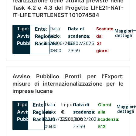
realizzazione delle attività previste nelle
Task 4.2 e 4.3 del Progetto LIFE21-NAT-
IT-LIFE TURTLENEST 101074584
Data
Data di
Tipo:
Ente:
Scaduto
Maggiori
dettagli
inizio:
scadenza
:
Avviso
Regione
da:
26/06/2026
06/07/2026
Pubblico
Basilicata
31
08:00
23:59
giorni
Avviso Pubblico Pronti per l’Export:
misure di internazionalizzazione per le
imprese lucane
Data
Importo
Data di
Tipo:
Ente:
Giorni
Maggiori
dettagli
inizio:
€
scadenza
:
Avviso
Regione
alla
06/07/2026
5,500,000
31/12/2027
Pubblico
Basilicata
scadenza:
00:00
23:59
512