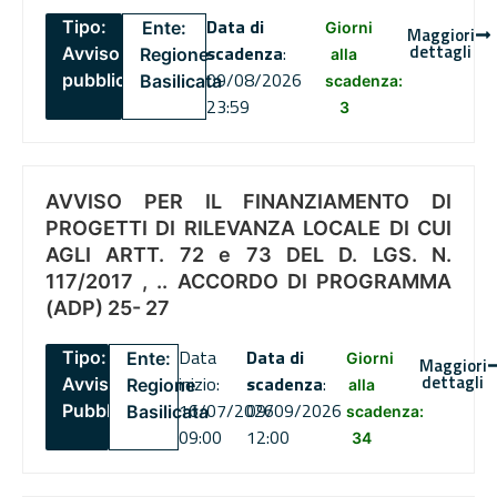
Data di
Tipo:
Ente:
Giorni
Maggiori
dettagli
scadenza
:
Avviso
Regione
alla
09/08/2026
pubblico
Basilicata
scadenza:
23:59
3
AVVISO PER IL FINANZIAMENTO DI
PROGETTI DI RILEVANZA LOCALE DI CUI
AGLI ARTT. 72 e 73 DEL D. LGS. N.
117/2017 , .. ACCORDO DI PROGRAMMA
(ADP) 25- 27
Data
Data di
Tipo:
Ente:
Giorni
Maggiori
dettagli
inizio:
scadenza
:
Avviso
Regione
alla
16/07/2026
09/09/2026
Pubblico
Basilicata
scadenza:
09:00
12:00
34