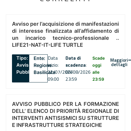
Avviso per l’acquisizione di manifestazioni
di interesse finalizzata all’affidamento di
un incarico tecnico-professionale ..
LIFE21-NAT-IT-LIFE TURTLE
Data
Data di
Tipo:
Ente:
Scade
Maggiori
dettagli
inizio:
scadenza
:
Avviso
Regione
oggi
22/07/2026
06/08/2026
Pubblico
Basilicata
alle
09:00
23:59
23:59
AVVISO PUBBLICO PER LA FORMAZIONE
DELL’ ELENCO DI PRIORITÀ REGIONALE DI
INTERVENTI ANTISISMICI SU STRUTTURE
E INFRASTRUTTURE STRATEGICHE