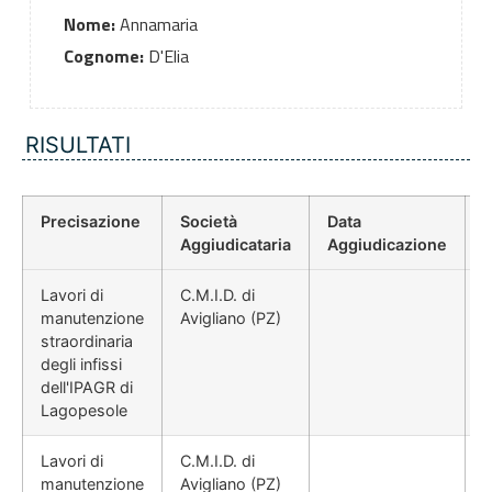
Nome:
Annamaria
Cognome:
D'Elia
RISULTATI
Precisazione
Società
Data
P
Aggiudicataria
Aggiudicazione
Lavori di
C.M.I.D. di
manutenzione
Avigliano (PZ)
straordinaria
degli infissi
dell'IPAGR di
Lagopesole
Lavori di
C.M.I.D. di
manutenzione
Avigliano (PZ)