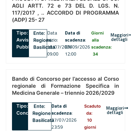
AGLI ARTT. 72 e 73 DEL D. LGS. N.
117/2017 , .. ACCORDO DI PROGRAMMA
(ADP) 25- 27
Data
Data di
Tipo:
Ente:
Giorni
Maggiori
dettagli
inizio:
scadenza
:
Avviso
Regione
alla
16/07/2026
09/09/2026
Pubblico
Basilicata
scadenza:
09:00
12:00
34
Bando di Concorso per l’accesso al Corso
regionale di Formazione Specifica in
Medicina Generale – triennio 2026/2029
Data di
Tipo:
Ente:
Scaduto
Maggiori
dettagli
scadenza
:
Concorsi
Regione
da:
27/07/2026
Basilicata
10
23:59
giorni