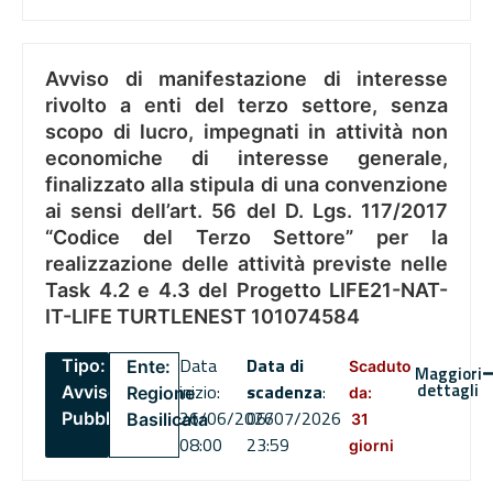
Avviso di manifestazione di interesse
rivolto a enti del terzo settore, senza
scopo di lucro, impegnati in attività non
economiche di interesse generale,
finalizzato alla stipula di una convenzione
ai sensi dell’art. 56 del D. Lgs. 117/2017
“Codice del Terzo Settore” per la
realizzazione delle attività previste nelle
Task 4.2 e 4.3 del Progetto LIFE21-NAT-
IT-LIFE TURTLENEST 101074584
Data
Data di
Tipo:
Ente:
Scaduto
Maggiori
dettagli
inizio:
scadenza
:
Avviso
Regione
da:
26/06/2026
06/07/2026
Pubblico
Basilicata
31
08:00
23:59
giorni