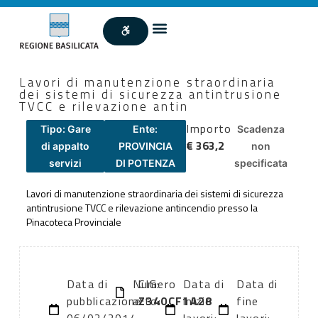
Lavori di manutenzione straordinaria
dei sistemi di sicurezza antintrusione
TVCC e rilevazione antin
Importo
Tipo: Gare
Ente:
Scadenza
€ 363,2
di appalto
PROVINCIA
non
servizi
DI POTENZA
specificata
Lavori di manutenzione straordinaria dei sistemi di sicurezza
antintrusione TVCC e rilevazione antincendio presso la
Pinacoteca Provinciale
Data di
Numero
CIG:
Data di
Data di
pubblicazione:
atto:
Z340CF1A28
inizio
fine