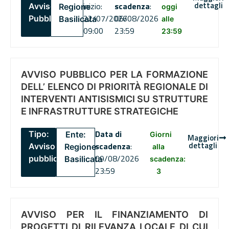
dettagli
inizio:
scadenza
:
Avviso
Regione
oggi
22/07/2026
06/08/2026
Pubblico
Basilicata
alle
09:00
23:59
23:59
AVVISO PUBBLICO PER LA FORMAZIONE
DELL’ ELENCO DI PRIORITÀ REGIONALE DI
INTERVENTI ANTISISMICI SU STRUTTURE
E INFRASTRUTTURE STRATEGICHE
Data di
Tipo:
Ente:
Giorni
Maggiori
dettagli
scadenza
:
Avviso
Regione
alla
09/08/2026
pubblico
Basilicata
scadenza:
23:59
3
AVVISO PER IL FINANZIAMENTO DI
PROGETTI DI RILEVANZA LOCALE DI CUI