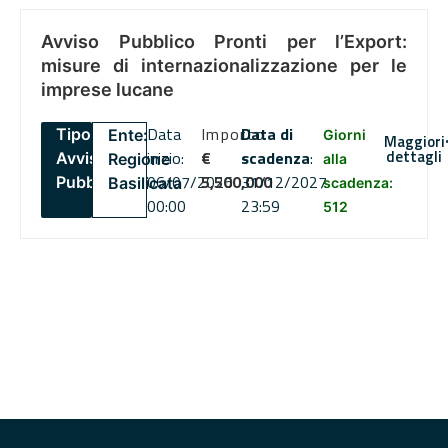
Avviso Pubblico Pronti per l’Export:
misure di internazionalizzazione per le
imprese lucane
Data
Importo
Data di
Tipo:
Ente:
Giorni
Maggiori
dettagli
inizio:
€
scadenza
:
Avviso
Regione
alla
06/07/2026
5,500,000
31/12/2027
Pubblico
Basilicata
scadenza:
00:00
23:59
512