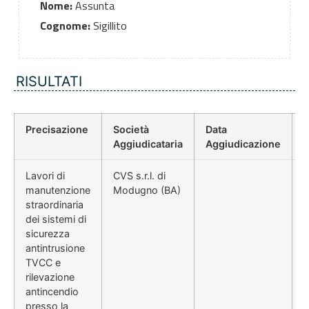
Nome:
Assunta
Cognome:
Sigillito
RISULTATI
Precisazione
Società
Data
P
Aggiudicataria
Aggiudicazione
Lavori di
CVS s.r.l. di
manutenzione
Modugno (BA)
straordinaria
dei sistemi di
sicurezza
antintrusione
TVCC e
rilevazione
antincendio
presso la