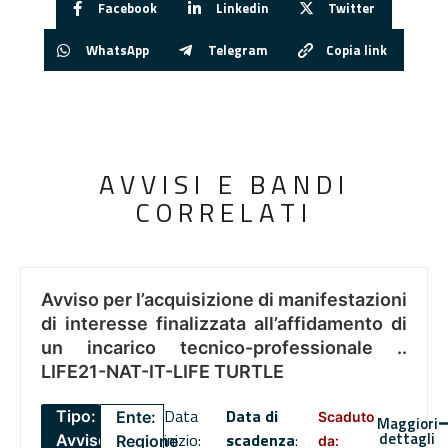
Facebook
Linkedin
Twitter
WhatsApp
Telegram
Copia link
AVVISI E BANDI
CORRELATI
Avviso per l’acquisizione di manifestazioni
di interesse finalizzata all’affidamento di
un incarico tecnico-professionale ..
LIFE21-NAT-IT-LIFE TURTLE
Data
Data di
Tipo:
Ente:
Scaduto
Maggiori
dettagli
inizio:
scadenza
:
Avviso
Regione
da: