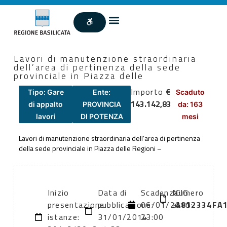
Lavori di manutenzione straordinaria
dell’area di pertinenza della sede
provinciale in Piazza delle
Importo
€
Tipo: Gare
Ente:
Scaduto
143.142,83
di appalto
PROVINCIA
da: 163
lavori
DI POTENZA
mesi
Lavori di manutenzione straordinaria dell’area di pertinenza
della sede provinciale in Piazza delle Regioni –
Inizio
Data di
Scadenza:
Numero
CIG:
presentazione
pubblicazione:
06/01/2013
atto:
4812334FA
istanze:
31/01/2014
23:00