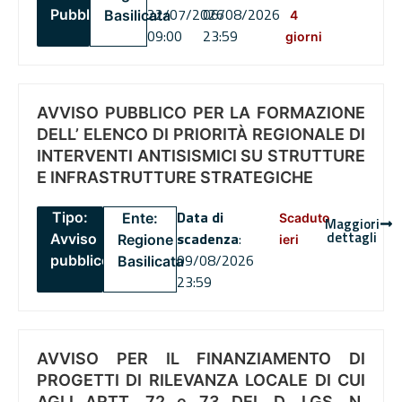
22/07/2026
06/08/2026
Pubblico
Basilicata
4
09:00
23:59
giorni
AVVISO PUBBLICO PER LA FORMAZIONE
DELL’ ELENCO DI PRIORITÀ REGIONALE DI
INTERVENTI ANTISISMICI SU STRUTTURE
E INFRASTRUTTURE STRATEGICHE
Data di
Tipo:
Ente:
Scaduto
Maggiori
dettagli
scadenza
:
Avviso
Regione
ieri
09/08/2026
pubblico
Basilicata
23:59
AVVISO PER IL FINANZIAMENTO DI
PROGETTI DI RILEVANZA LOCALE DI CUI
AGLI ARTT. 72 e 73 DEL D. LGS. N.