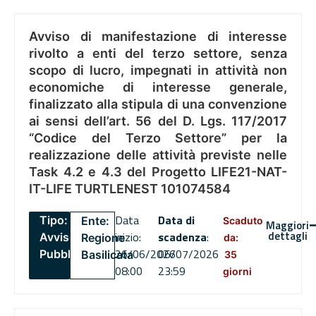
Avviso di manifestazione di interesse
rivolto a enti del terzo settore, senza
scopo di lucro, impegnati in attività non
economiche di interesse generale,
finalizzato alla stipula di una convenzione
ai sensi dell’art. 56 del D. Lgs. 117/2017
“Codice del Terzo Settore” per la
realizzazione delle attività previste nelle
Task 4.2 e 4.3 del Progetto LIFE21-NAT-
IT-LIFE TURTLENEST 101074584
Data
Data di
Tipo:
Ente:
Scaduto
Maggiori
dettagli
inizio:
scadenza
:
Avviso
Regione
da:
26/06/2026
06/07/2026
Pubblico
Basilicata
35
08:00
23:59
giorni