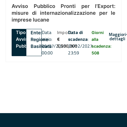
Avviso Pubblico Pronti per l’Export:
misure di internazionalizzazione per le
imprese lucane
Data
Importo
Data di
Tipo:
Ente:
Giorni
Maggiori
dettagli
inizio:
€
scadenza
:
Avviso
Regione
alla
06/07/2026
5,500,000
31/12/2027
Pubblico
Basilicata
scadenza:
00:00
23:59
508