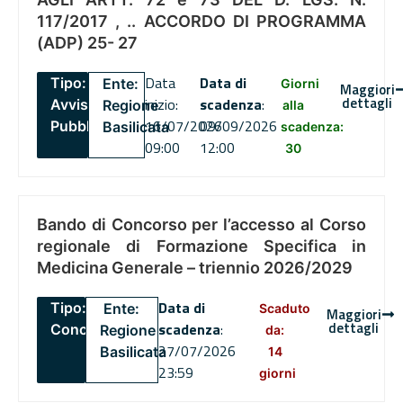
117/2017 , .. ACCORDO DI PROGRAMMA
(ADP) 25- 27
Data
Data di
Tipo:
Ente:
Giorni
Maggiori
dettagli
inizio:
scadenza
:
Avviso
Regione
alla
16/07/2026
09/09/2026
Pubblico
Basilicata
scadenza:
09:00
12:00
30
Bando di Concorso per l’accesso al Corso
regionale di Formazione Specifica in
Medicina Generale – triennio 2026/2029
Data di
Tipo:
Ente:
Scaduto
Maggiori
dettagli
scadenza
:
Concorsi
Regione
da:
27/07/2026
Basilicata
14
23:59
giorni