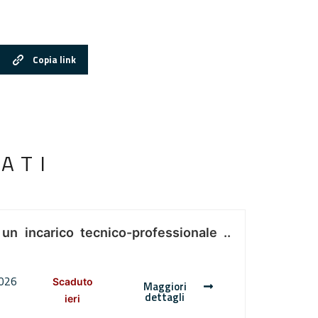
Copia link
ATI
 un incarico tecnico-professionale ..
2026
Scaduto
Maggiori
dettagli
ieri