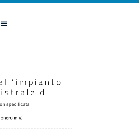
ell’impianto
istrale d
on specificata
ionero in V.