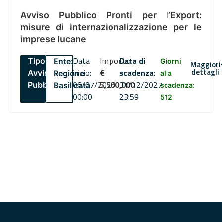
Avviso Pubblico Pronti per l’Export:
misure di internazionalizzazione per le
imprese lucane
Data
Importo
Data di
Tipo:
Ente:
Giorni
Maggiori
dettagli
inizio:
€
scadenza
:
Avviso
Regione
alla
06/07/2026
5,500,000
31/12/2027
Pubblico
Basilicata
scadenza:
00:00
23:59
512