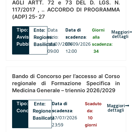
AGLI ARTT. 72 e 73 DEL D. LGS. N.
117/2017 , .. ACCORDO DI PROGRAMMA
(ADP) 25- 27
Data
Data di
Tipo:
Ente:
Giorni
Maggiori
dettagli
inizio:
scadenza
:
Avviso
Regione
alla
16/07/2026
09/09/2026
Pubblico
Basilicata
scadenza:
09:00
12:00
34
Bando di Concorso per l’accesso al Corso
regionale di Formazione Specifica in
Medicina Generale – triennio 2026/2029
Data di
Tipo:
Ente:
Scaduto
Maggiori
dettagli
scadenza
:
Concorsi
Regione
da:
27/07/2026
Basilicata
10
23:59
giorni