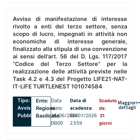
Avviso di manifestazione di interesse
rivolto a enti del terzo settore, senza
scopo di lucro, impegnati in attività non
economiche di interesse generale,
finalizzato alla stipula di una convenzione
ai sensi dell’art. 56 del D. Lgs. 117/2017
“Codice del Terzo Settore” per la
realizzazione delle attività previste nelle
Task 4.2 e 4.3 del Progetto LIFE21-NAT-
IT-LIFE TURTLENEST 101074584
Data
Data di
Tipo:
Ente:
Scaduto
Maggiori
dettagli
inizio:
scadenza
:
Avviso
Regione
da:
26/06/2026
06/07/2026
Pubblico
Basilicata
31
08:00
23:59
giorni