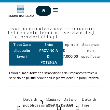
Lavori di manutenzione straordinaria
dell’impianto termico a servizio degli
uffici provinciali in pi
Importo
Tipo: Gare
Ente:
Scadenza
€
di appalto
PROVINCIA
non
7.000,00
lavori
DI
specificata
POTENZA
Lavori di manutenzione straordinaria dell’impianto termico a
servizio degli uffici provinciali in piazza delle Regioni Potenza
Data di
Numero
CIG:
Data di
Data di
pubblicazione:
atto:
XFA07D3341
inizio
fine