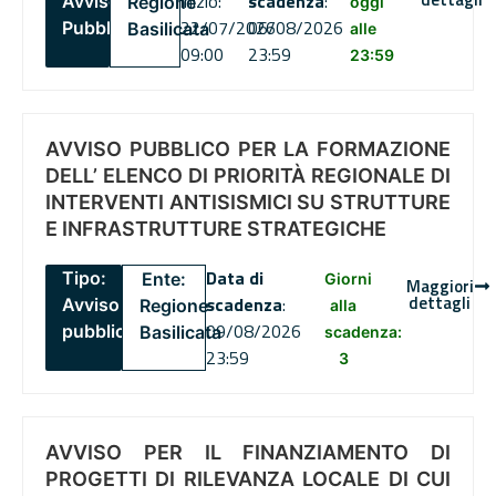
inizio:
scadenza
:
Avviso
Regione
oggi
22/07/2026
06/08/2026
Pubblico
Basilicata
alle
09:00
23:59
23:59
AVVISO PUBBLICO PER LA FORMAZIONE
DELL’ ELENCO DI PRIORITÀ REGIONALE DI
INTERVENTI ANTISISMICI SU STRUTTURE
E INFRASTRUTTURE STRATEGICHE
Data di
Tipo:
Ente:
Giorni
Maggiori
dettagli
scadenza
:
Avviso
Regione
alla
09/08/2026
pubblico
Basilicata
scadenza:
23:59
3
AVVISO PER IL FINANZIAMENTO DI
PROGETTI DI RILEVANZA LOCALE DI CUI