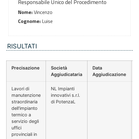
Responsabile Unico del Procedimento
Nome:
Vincenzo
Cognome:
Luise
RISULTATI
Precisazione
Società
Data
P
Aggiudicataria
Aggiudicazione
Lavori di
NL Impianti
manutenzione
innovativi s.r.l.
straordinaria
di PotenzaL
dell'impianto
termico a
servizio degli
uffici
provinciali in