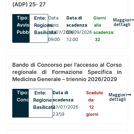
(ADP) 25- 27
Data
Data di
Tipo:
Ente:
Giorni
Maggiori
dettagli
inizio:
scadenza
:
Avviso
Regione
alla
16/07/2026
09/09/2026
Pubblico
Basilicata
scadenza:
09:00
12:00
32
Bando di Concorso per l’accesso al Corso
regionale di Formazione Specifica in
Medicina Generale – triennio 2026/2029
Data di
Tipo:
Ente:
Scaduto
Maggiori
dettagli
scadenza
:
Concorsi
Regione
da:
27/07/2026
Basilicata
12
23:59
giorni