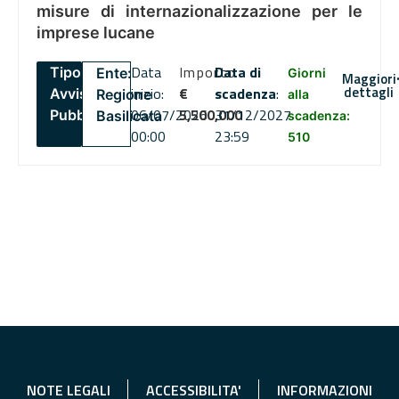
misure di internazionalizzazione per le
imprese lucane
Data
Importo
Data di
Tipo:
Ente:
Giorni
Maggiori
dettagli
inizio:
€
scadenza
:
Avviso
Regione
alla
06/07/2026
5,500,000
31/12/2027
Pubblico
Basilicata
scadenza:
00:00
23:59
510
NOTE LEGALI
ACCESSIBILITA'
INFORMAZIONI