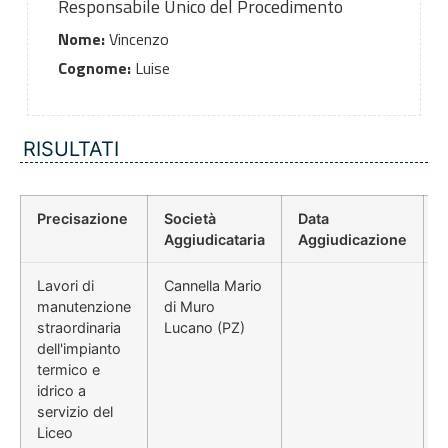
Responsabile Unico del Procedimento
Nome:
Vincenzo
Cognome:
Luise
RISULTATI
Precisazione
Società
Data
P
Aggiudicataria
Aggiudicazione
Lavori di
Cannella Mario
manutenzione
di Muro
straordinaria
Lucano (PZ)
dell'impianto
termico e
idrico a
servizio del
Liceo