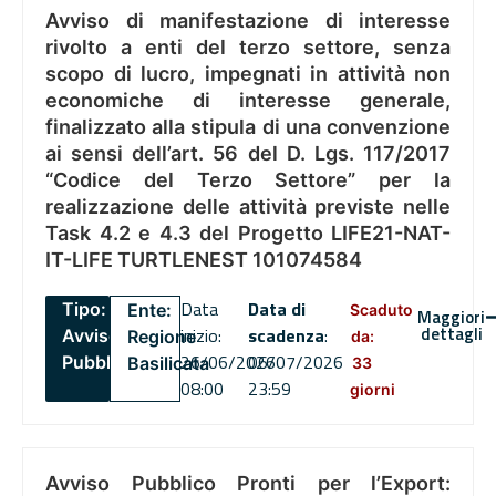
Avviso di manifestazione di interesse
rivolto a enti del terzo settore, senza
scopo di lucro, impegnati in attività non
economiche di interesse generale,
finalizzato alla stipula di una convenzione
ai sensi dell’art. 56 del D. Lgs. 117/2017
“Codice del Terzo Settore” per la
realizzazione delle attività previste nelle
Task 4.2 e 4.3 del Progetto LIFE21-NAT-
IT-LIFE TURTLENEST 101074584
Data
Data di
Tipo:
Ente:
Scaduto
Maggiori
dettagli
inizio:
scadenza
:
Avviso
Regione
da:
26/06/2026
06/07/2026
Pubblico
Basilicata
33
08:00
23:59
giorni
Avviso Pubblico Pronti per l’Export: