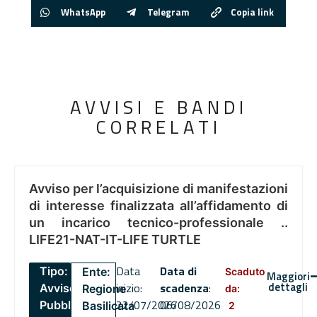
WhatsApp
Telegram
Copia link
AVVISI E BANDI
CORRELATI
Avviso per l’acquisizione di manifestazioni
di interesse finalizzata all’affidamento di
un incarico tecnico-professionale ..
LIFE21-NAT-IT-LIFE TURTLE
Data
Data di
Tipo:
Ente:
Scaduto
Maggiori
dettagli
inizio:
scadenza
:
Avviso
Regione
da:
22/07/2026
06/08/2026
Pubblico
Basilicata
2