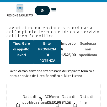
Lavori di manutenzione straordinaria
dell’impianto termico e idrico a servizio
del Liceo Scientifico
Importo
Tipo: Gare
Ente:
Scadenza
€
di appalto
PROVINCIA
non
1.546,00
lavori
DI
specificata
POTENZA
Lavori di manutenzione straordinaria dell’impianto termico e
idrico a servizio del Liceo Scientifico di Muro Lucano
Data di
Numero
CIG:
Data di
Data di
pubblicazione:
atto:
X8C09881C3
inizio
fine