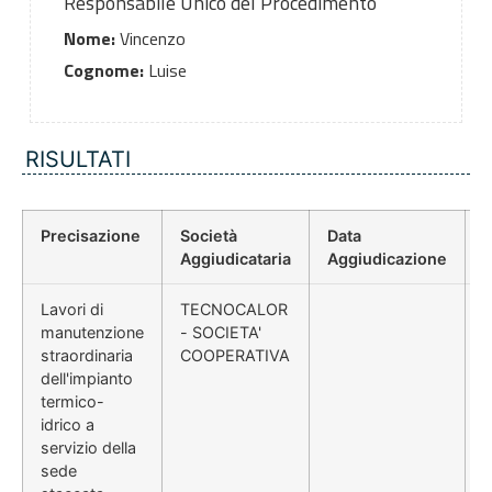
Responsabile Unico del Procedimento
Nome:
Vincenzo
Cognome:
Luise
RISULTATI
Precisazione
Società
Data
P
Aggiudicataria
Aggiudicazione
Lavori di
TECNOCALOR
manutenzione
- SOCIETA'
straordinaria
COOPERATIVA
dell'impianto
termico-
idrico a
servizio della
sede