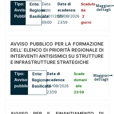
Data
Data di
Tipo:
Ente:
Scaduto
Maggiori
dettagli
inizio:
scadenza
:
Avviso
Regione
da:
22/07/2026
06/08/2026
Pubblico
Basilicata
2
09:00
23:59
giorni
AVVISO PUBBLICO PER LA FORMAZIONE
DELL’ ELENCO DI PRIORITÀ REGIONALE DI
INTERVENTI ANTISISMICI SU STRUTTURE
E INFRASTRUTTURE STRATEGICHE
Data di
Tipo:
Ente:
Scade
Maggiori
dettagli
scadenza
:
Avviso
Regione
domani
09/08/2026
pubblico
Basilicata
alle
23:59
23:59
AVVISO PER IL FINANZIAMENTO DI