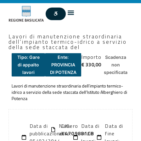
Lavori di manutenzione straordinaria
dell’impianto termico-idrico a servizio
della sede staccata del
Importo
Tipo: Gare
Ente:
Scadenza
€ 330,00
di appalto
PROVINCIA
non
lavori
DI POTENZA
specificata
Lavori di manutenzione straordinaria dell’impianto termico-
idrico a servizio della sede staccata dell’Istituto Alberghiero di
Potenza
Data di
Numero
CIG:
Data di
Data di
pubblicazione:
atto:
X4709881CB
inizio
fine