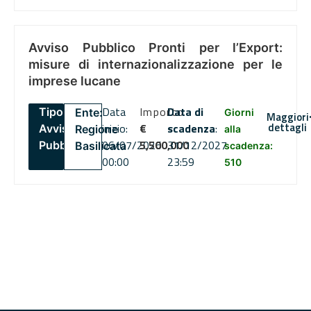
Avviso Pubblico Pronti per l’Export:
misure di internazionalizzazione per le
imprese lucane
Data
Importo
Data di
Tipo:
Ente:
Giorni
Maggiori
dettagli
inizio:
€
scadenza
:
Avviso
Regione
alla
06/07/2026
5,500,000
31/12/2027
Pubblico
Basilicata
scadenza:
00:00
23:59
510