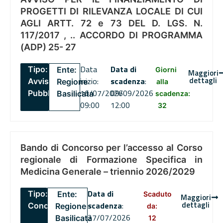
PROGETTI DI RILEVANZA LOCALE DI CUI
AGLI ARTT. 72 e 73 DEL D. LGS. N.
117/2017 , .. ACCORDO DI PROGRAMMA
(ADP) 25- 27
Data
Data di
Tipo:
Ente:
Giorni
Maggiori
dettagli
inizio:
scadenza
:
Avviso
Regione
alla
16/07/2026
09/09/2026
Pubblico
Basilicata
scadenza:
09:00
12:00
32
Bando di Concorso per l’accesso al Corso
regionale di Formazione Specifica in
Medicina Generale – triennio 2026/2029
Data di
Tipo:
Ente:
Scaduto
Maggiori
dettagli
scadenza
:
Concorsi
Regione
da:
27/07/2026
Basilicata
12