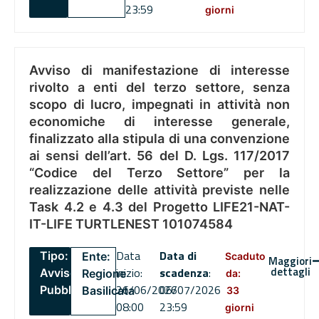
23:59
giorni
Avviso di manifestazione di interesse
rivolto a enti del terzo settore, senza
scopo di lucro, impegnati in attività non
economiche di interesse generale,
finalizzato alla stipula di una convenzione
ai sensi dell’art. 56 del D. Lgs. 117/2017
“Codice del Terzo Settore” per la
realizzazione delle attività previste nelle
Task 4.2 e 4.3 del Progetto LIFE21-NAT-
IT-LIFE TURTLENEST 101074584
Data
Data di
Tipo:
Ente:
Scaduto
Maggiori
dettagli
inizio:
scadenza
:
Avviso
Regione
da:
26/06/2026
06/07/2026
Pubblico
Basilicata
33
08:00
23:59
giorni