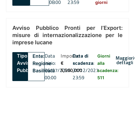
08:00
23:59
giorni
Avviso Pubblico Pronti per l’Export:
misure di internazionalizzazione per le
imprese lucane
Data
Importo
Data di
Tipo:
Ente:
Giorni
Maggiori
dettagli
inizio:
€
scadenza
:
Avviso
Regione
alla
06/07/2026
5,500,000
31/12/2027
Pubblico
Basilicata
scadenza:
00:00
23:59
511