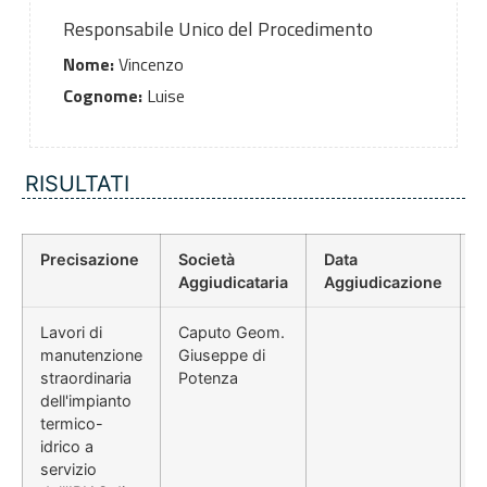
Responsabile Unico del Procedimento
Nome:
Vincenzo
Cognome:
Luise
RISULTATI
Precisazione
Società
Data
P
Aggiudicataria
Aggiudicazione
Lavori di
Caputo Geom.
manutenzione
Giuseppe di
straordinaria
Potenza
dell'impianto
termico-
idrico a
servizio