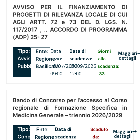
AVVISO PER IL FINANZIAMENTO DI
PROGETTI DI RILEVANZA LOCALE DI CUI
AGLI ARTT. 72 e 73 DEL D. LGS. N.
117/2017 , .. ACCORDO DI PROGRAMMA
(ADP) 25- 27
Data
Data di
Tipo:
Ente:
Giorni
Maggiori
dettagli
inizio:
scadenza
:
Avviso
Regione
alla
16/07/2026
09/09/2026
Pubblico
Basilicata
scadenza:
09:00
12:00
33
Bando di Concorso per l’accesso al Corso
regionale di Formazione Specifica in
Medicina Generale – triennio 2026/2029
Data di
Tipo:
Ente:
Scaduto
Maggiori
dettagli
scadenza
:
Concorsi
Regione
da: