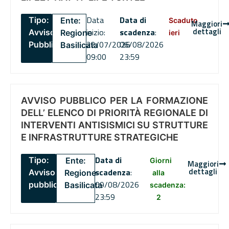
Data
Data di
Tipo:
Ente:
Scaduto
Maggiori
dettagli
inizio:
scadenza
:
Avviso
Regione
ieri
22/07/2026
06/08/2026
Pubblico
Basilicata
09:00
23:59
AVVISO PUBBLICO PER LA FORMAZIONE
DELL’ ELENCO DI PRIORITÀ REGIONALE DI
INTERVENTI ANTISISMICI SU STRUTTURE
E INFRASTRUTTURE STRATEGICHE
Data di
Tipo:
Ente:
Giorni
Maggiori
dettagli
scadenza
:
Avviso
Regione
alla
09/08/2026
pubblico
Basilicata
scadenza:
23:59
2