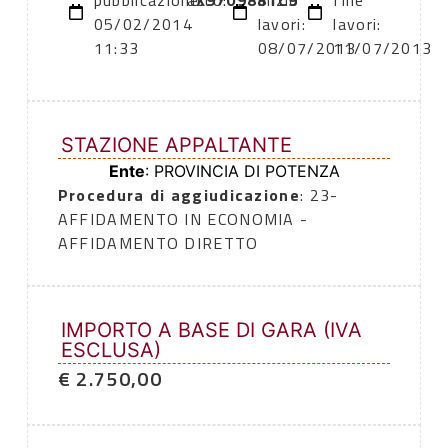
pubblicazione:
atto:
X9709881C9
inizio
fine
05/02/2014
lavori:
lavori:
11:33
08/07/2013
11/07/2013
STAZIONE APPALTANTE
Ente
: PROVINCIA DI POTENZA
Procedura di aggiudicazione
: 23-
AFFIDAMENTO IN ECONOMIA -
AFFIDAMENTO DIRETTO
IMPORTO A BASE DI GARA (IVA
ESCLUSA)
€ 2.750,00