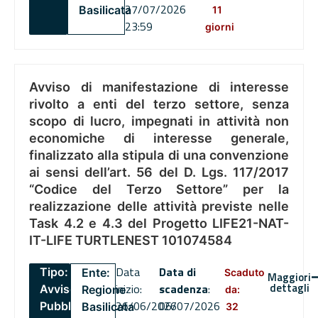
27/07/2026
Basilicata
11
23:59
giorni
Avviso di manifestazione di interesse
rivolto a enti del terzo settore, senza
scopo di lucro, impegnati in attività non
economiche di interesse generale,
finalizzato alla stipula di una convenzione
ai sensi dell’art. 56 del D. Lgs. 117/2017
“Codice del Terzo Settore” per la
realizzazione delle attività previste nelle
Task 4.2 e 4.3 del Progetto LIFE21-NAT-
IT-LIFE TURTLENEST 101074584
Data
Data di
Tipo:
Ente:
Scaduto
Maggiori
dettagli
inizio:
scadenza
:
Avviso
Regione
da:
26/06/2026
06/07/2026
Pubblico
Basilicata
32