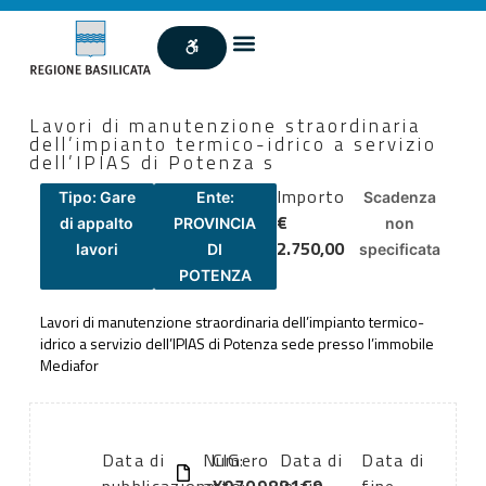
Lavori di manutenzione straordinaria
dell’impianto termico-idrico a servizio
dell’IPIAS di Potenza s
Importo
Tipo: Gare
Ente:
Scadenza
€
di appalto
PROVINCIA
non
2.750,00
lavori
DI
specificata
POTENZA
Lavori di manutenzione straordinaria dell’impianto termico-
idrico a servizio dell’IPIAS di Potenza sede presso l’immobile
Mediafor
Data di
Numero
CIG:
Data di
Data di