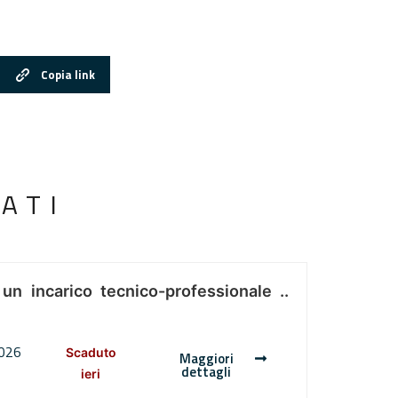
Copia link
ATI
 un incarico tecnico-professionale ..
2026
Scaduto
Maggiori
dettagli
ieri