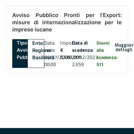
Avviso Pubblico Pronti per l’Export:
misure di internazionalizzazione per le
imprese lucane
Data
Importo
Data di
Tipo:
Ente:
Giorni
Maggiori
dettagli
inizio:
€
scadenza
:
Avviso
Regione
alla
06/07/2026
5,500,000
31/12/2027
Pubblico
Basilicata
scadenza:
00:00
23:59
511