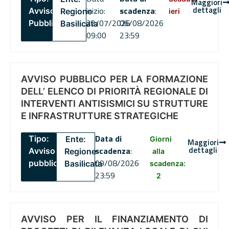
Maggiori
dettagli
inizio:
scadenza
:
Avviso
Regione
ieri
22/07/2026
06/08/2026
Pubblico
Basilicata
09:00
23:59
AVVISO PUBBLICO PER LA FORMAZIONE
DELL’ ELENCO DI PRIORITÀ REGIONALE DI
INTERVENTI ANTISISMICI SU STRUTTURE
E INFRASTRUTTURE STRATEGICHE
Data di
Tipo:
Ente:
Giorni
Maggiori
dettagli
scadenza
:
Avviso
Regione
alla
09/08/2026
pubblico
Basilicata
scadenza:
23:59
2
AVVISO PER IL FINANZIAMENTO DI