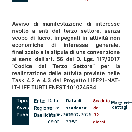
Avviso di manifestazione di interesse
rivolto a enti del terzo settore, senza
scopo di lucro, impegnati in attività non
economiche di interesse generale,
finalizzato alla stipula di una convenzione
ai sensi dell’art. 56 del D. Lgs. 117/2017
“Codice del Terzo Settore” per la
realizzazione delle attività previste nelle
Task 4.2 e 4.3 del Progetto LIFE21-NAT-
IT-LIFE TURTLENEST 101074584
Data
Data di
Tipo:
Ente:
Scaduto
Maggiori
dettagli
inizio:
scadenza
:
Avviso
Regione
da:
26/06/2026
06/07/2026
Pubblico
Basilicata
32
08:00
23:59
giorni