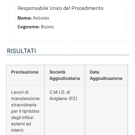
Responsabile Unico del Procedimento
Nome:
Antonio
Cognome:
Buono
RISULTATI
Precisazione
Società
Data
P
Aggiudicataria
Aggiudicazione
Lavori di
C.M.I.D. di
manutenzione
Avigliano (PZ)
straordinaria
per il ripristino
degli infissi
esterni ed
interni