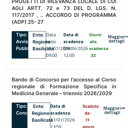
PROGETTI DI RILEVANZA LOCALE DI CUI
AGLI ARTT. 72 e 73 DEL D. LGS. N.
117/2017 , .. ACCORDO DI PROGRAMMA
(ADP) 25- 27
Data
Data di
Tipo:
Ente:
Giorni
Maggiori
dettagli
inizio:
scadenza
:
Avviso
Regione
alla
16/07/2026
09/09/2026
Pubblico
Basilicata
scadenza:
09:00
12:00
33
Bando di Concorso per l’accesso al Corso
regionale di Formazione Specifica in
Medicina Generale – triennio 2026/2029
Data di
Tipo:
Ente:
Scaduto
Maggiori
dettagli
scadenza
:
Concorsi
Regione
da:
27/07/2026
Basilicata
11
23:59
giorni