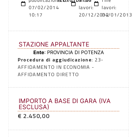
pubblicazione:
atto:
ZD107D3107
inizio
fine
07/02/2014
lavori:
lavori:
10:17
20/12/2012
04/01/2013
STAZIONE APPALTANTE
Ente
: PROVINCIA DI POTENZA
Procedura di aggiudicazione
: 23-
AFFIDAMENTO IN ECONOMIA -
AFFIDAMENTO DIRETTO
IMPORTO A BASE DI GARA (IVA
ESCLUSA)
€ 2.450,00