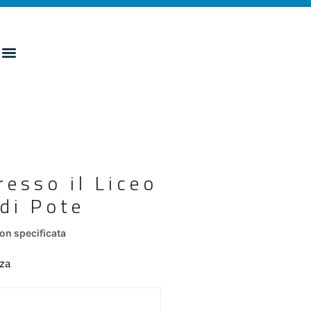
resso il Liceo
 di Pote
on specificata
nza