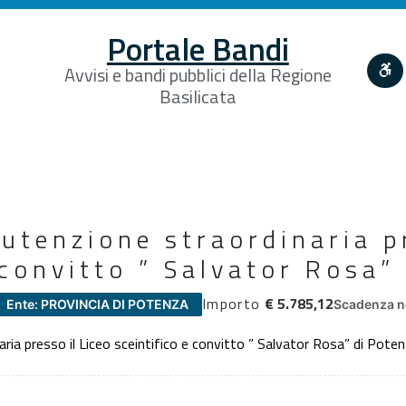
Portale Bandi
Avvisi e bandi pubblici della Regione
Basilicata
utenzione straordinaria p
 convitto ” Salvator Rosa”
Importo
€ 5.785,12
Ente: PROVINCIA DI POTENZA
Scadenza n
ria presso il Liceo sceintifico e convitto ” Salvator Rosa” di Pote